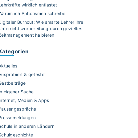
Lehrkräfte wirklich entlastet
Warum ich Aphorismen schreibe
Digitaler Burnout: Wie smarte Lehrer ihre
Unterrichtsvorbereitung durch gezieltes
Zeitmanagement halbieren
Kategorien
Aktuelles
Ausprobiert & getestet
Gastbeiträge
In eigener Sache
Internet, Medien & Apps
Pausengespräche
Pressemeldungen
Schule in anderen Ländern
Schulgeschichte