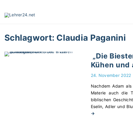
S
k
i
p
t
Schlagwort:
Claudia Paganini
o
c
o
„Die Bieste
n
Kühen und 
t
e
24. November 2022
n
t
Nachdem Adam als „
Materie auch die T
biblischen Geschich
Eselin, Adler und Bl
"
→
„