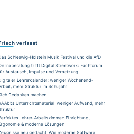
Frisch verfasst
Das Schleswig-Holstein Musik Festival und die AfD
Onlineberatung trifft Digital Streetwork: Fachforum
für Austausch, Impulse und Vernetzung
Digitaler Lehrerkalender: weniger Wochenend-
Arbeit, mehr Struktur im Schuljahr
Sich Gedanken machen
RAAbits Unterrichtsmaterial: weniger Aufwand, mehr
Struktur
Perfektes Lehrer-Arbeitszimmer: Einrichtung,
Ergonomie & moderne Lösungen
Zeugnisse neu gedacht: Wie moderne Software