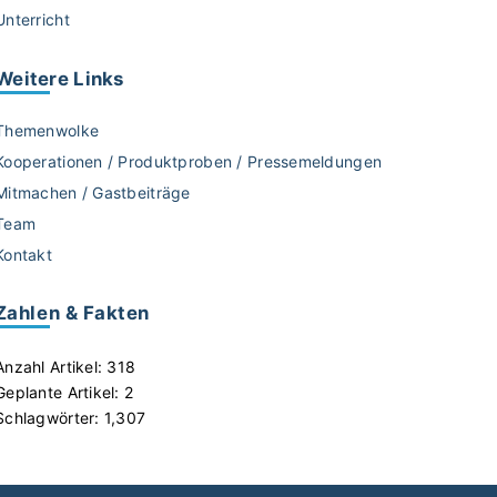
Unterricht
Weitere
Links
Themenwolke
Kooperationen / Produktproben / Pressemeldungen
Mitmachen / Gastbeiträge
Team
Kontakt
Zahlen & Fakten
Anzahl Artikel:
318
Geplante Artikel:
2
Schlagwörter:
1,307