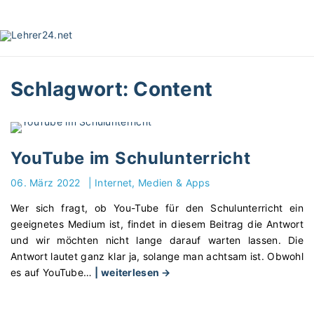
S
k
i
p
t
Schlagwort:
Content
o
c
o
n
t
YouTube im Schulunterricht
e
06. März 2022
|
Internet, Medien & Apps
n
t
Wer sich fragt, ob You-Tube für den Schulunterricht ein
geeignetes Medium ist, findet in diesem Beitrag die Antwort
und wir möchten nicht lange darauf warten lassen. Die
Antwort lautet ganz klar ja, solange man achtsam ist. Obwohl
"
es auf YouTube
…
| weiterlesen →
Y
o