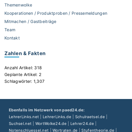
Themenwolke
Kooperationen / Produktproben / Pressemeldungen
Mitmachen / Gastbeiträge
Team
Kontakt
Zahlen & Fakten
Anzahl Artikel:
318
Geplante Artikel:
2
Schlagwörter:
1,307
Ebenfalls im Netzwerk von paed24.de:
LehrerLinks.net
|
LehrerLinks.de
|
Schulraetsel.de
|
Suchsel.net
|
WortWolke24.de
|
Lehrer24.de
|
Notenschluessel.net
|
Wortraten.de
|
Stufentheorie.de
|