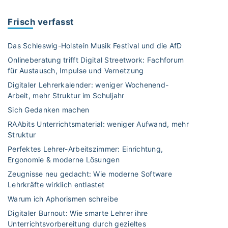
u
T
Frisch verfasst
u
b
Das Schleswig-Holstein Musik Festival und die AfD
e
Onlineberatung trifft Digital Streetwork: Fachforum
i
für Austausch, Impulse und Vernetzung
m
Digitaler Lehrerkalender: weniger Wochenend-
S
Arbeit, mehr Struktur im Schuljahr
c
h
Sich Gedanken machen
u
RAAbits Unterrichtsmaterial: weniger Aufwand, mehr
l
Struktur
u
Perfektes Lehrer-Arbeitszimmer: Einrichtung,
n
Ergonomie & moderne Lösungen
t
Zeugnisse neu gedacht: Wie moderne Software
e
Lehrkräfte wirklich entlastet
r
Warum ich Aphorismen schreibe
r
Digitaler Burnout: Wie smarte Lehrer ihre
i
Unterrichtsvorbereitung durch gezieltes
c