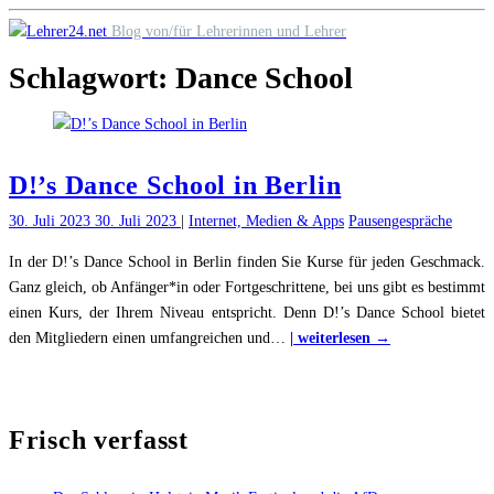
Skip
Blog von/für Lehrerinnen und Lehrer
to
Schlagwort:
Dance School
content
D!’s Dance School in Berlin
30. Juli 2023
30. Juli 2023
|
Internet, Medien & Apps
Pausengespräche
In der D!’s Dance School in Berlin finden Sie Kurse für jeden Geschmack.
Ganz gleich, ob Anfänger*in oder Fortgeschrittene, bei uns gibt es bestimmt
einen Kurs, der Ihrem Niveau entspricht. Denn D!’s Dance School bietet
"D!’s
den Mitgliedern einen umfangreichen und
…
| weiterlesen →
Dance
School
in
Frisch verfasst
Berlin"