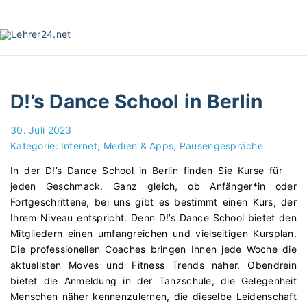
S
k
i
p
t
o
D!’s Dance School in Berlin
c
o
30. Juli 2023
n
Kategorie:
Internet, Medien & Apps
Pausengespräche
t
e
In der D!’s Dance School in Berlin finden Sie Kurse für
n
jeden Geschmack. Ganz gleich, ob Anfänger*in oder
t
Fortgeschrittene, bei uns gibt es bestimmt einen Kurs, der
Ihrem Niveau entspricht. Denn D!’s Dance School bietet den
Mitgliedern einen umfangreichen und vielseitigen Kursplan.
Die professionellen Coaches bringen Ihnen jede Woche die
aktuellsten Moves und Fitness Trends näher. Obendrein
bietet die Anmeldung in der Tanzschule, die Gelegenheit
Menschen näher kennenzulernen, die dieselbe Leidenschaft