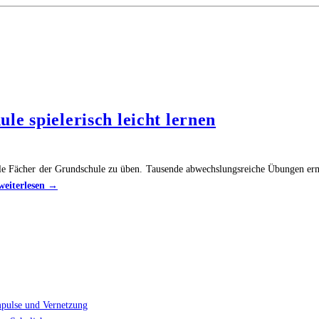
e spielerisch leicht lernen
le Fächer der Grundschule zu üben. Tausende abwechslungsreiche Übungen ermög
"Bei
 weiterlesen →
Max
Klug
alle
Fächer
der
Grundschule
spielerisch
mpulse und Vernetzung
leicht