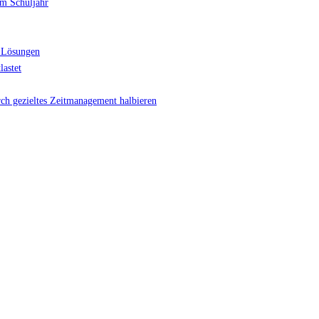
im Schuljahr
lernen"
 Lösungen
lastet
rch gezieltes Zeitmanagement halbieren