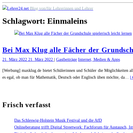
Skip
Blog von/für Lehrerinnen und Lehrer
to
Schlagwort:
Einmaleins
content
Bei Max Klug alle Fächer der Grundschul
21. März 2022
21. März 2022
|
Gastbeiträge
Internet, Medien & Apps
[Werbung] maxklug.de bietet Schülerinnen und Schüler die Möglichkeiten al
es egal, ob man für Mathematik, Deutsch oder Englisch üben möchte, da
…
|
Frisch verfasst
Das Schleswig-Holstein Musik Festival und die AfD
Onlineberatung trifft Digital Streetwork: Fachforum für Austausch, I