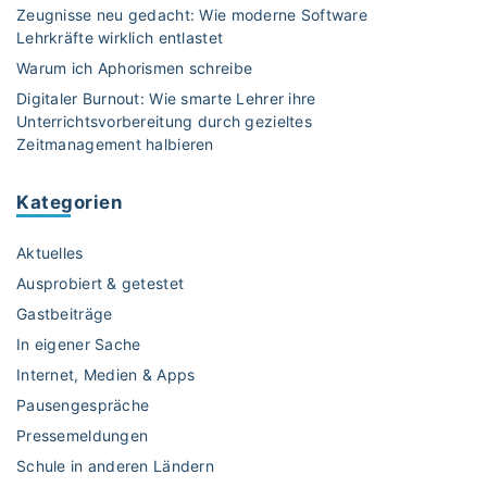
i
Zeugnisse neu gedacht: Wie moderne Software
b
Lehrkräfte wirklich entlastet
e
Warum ich Aphorismen schreibe
l
Digitaler Burnout: Wie smarte Lehrer ihre
“
Unterrichtsvorbereitung durch gezieltes
–
Zeitmanagement halbieren
v
o
Kategorien
n
S
Aktuelles
c
h
Ausprobiert & getestet
l
Gastbeiträge
a
In eigener Sache
n
Internet, Medien & Apps
g
e
Pausengespräche
n
Pressemeldungen
,
Schule in anderen Ländern
K