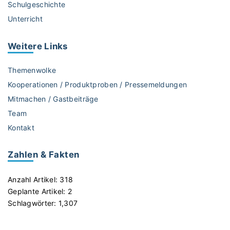
Schulgeschichte
ü
Unterricht
h
e
n
Weitere
Links
u
n
Themenwolke
d
Kooperationen / Produktproben / Pressemeldungen
a
Mitmachen / Gastbeiträge
n
Team
d
e
Kontakt
r
e
Zahlen & Fakten
n
W
Anzahl Artikel:
318
u
Geplante Artikel:
2
n
Schlagwörter:
1,307
d
e