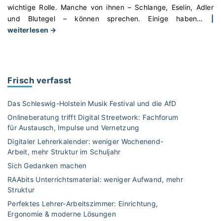
wichtige Rolle. Manche von ihnen – Schlange, Eselin, Adler
und Blutegel – können sprechen. Einige haben
…
|
"
weiterlesen →
„
D
i
Frisch verfasst
e
B
Das Schleswig-Holstein Musik Festival und die AfD
i
Onlineberatung trifft Digital Streetwork: Fachforum
e
für Austausch, Impulse und Vernetzung
s
Digitaler Lehrerkalender: weniger Wochenend-
t
Arbeit, mehr Struktur im Schuljahr
e
r
Sich Gedanken machen
d
RAAbits Unterrichtsmaterial: weniger Aufwand, mehr
e
Struktur
r
Perfektes Lehrer-Arbeitszimmer: Einrichtung,
B
Ergonomie & moderne Lösungen