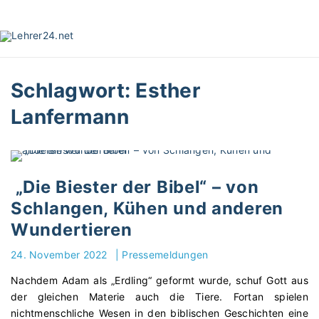
S
k
i
p
t
Schlagwort:
Esther
o
c
Lanfermann
o
n
t
e
„Die Biester der Bibel“ – von
n
t
Schlangen, Kühen und anderen
Wundertieren
24. November 2022
|
Pressemeldungen
Nachdem Adam als „Erdling“ geformt wurde, schuf Gott aus
der gleichen Materie auch die Tiere. Fortan spielen
nichtmenschliche Wesen in den biblischen Geschichten eine