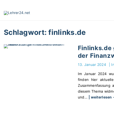
S
k
i
p
t
Schlagwort:
finlinks.de
o
c
o
Finlinks.de
n
der Finanzw
t
e
13. Januar 2024
|
I
n
t
Im Januar 2024 wurd
finden hier aktuell
Zusammenfassung all
diesem Thema widmen
und
…
| weiterlesen