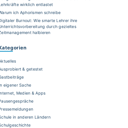
Lehrkräfte wirklich entlastet
Warum ich Aphorismen schreibe
Digitaler Burnout: Wie smarte Lehrer ihre
Unterrichtsvorbereitung durch gezieltes
Zeitmanagement halbieren
Kategorien
Aktuelles
Ausprobiert & getestet
Gastbeiträge
In eigener Sache
Internet, Medien & Apps
Pausengespräche
Pressemeldungen
Schule in anderen Ländern
Schulgeschichte