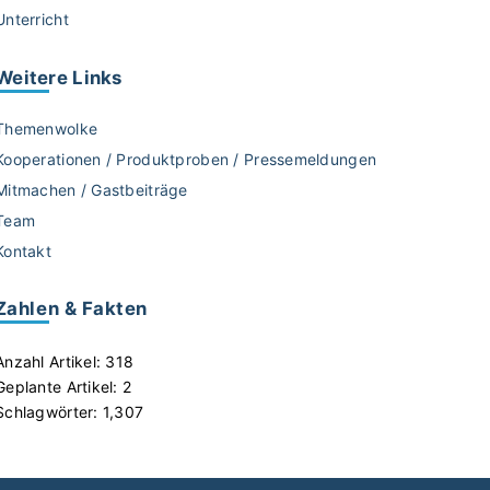
Unterricht
Weitere
Links
Themenwolke
Kooperationen / Produktproben / Pressemeldungen
Mitmachen / Gastbeiträge
Team
Kontakt
Zahlen & Fakten
Anzahl Artikel:
318
Geplante Artikel:
2
Schlagwörter:
1,307