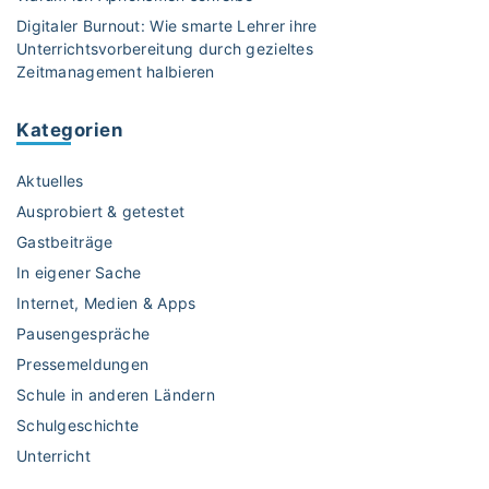
L
Digitaler Burnout: Wie smarte Lehrer ihre
e
Unterrichtsvorbereitung durch gezieltes
r
Zeitmanagement halbieren
n
e
Kategorien
n
a
Aktuelles
n
e
Ausprobiert & getestet
i
Gastbeiträge
n
In eigener Sache
e
Internet, Medien & Apps
r
d
Pausengespräche
e
Pressemeldungen
u
Schule in anderen Ländern
t
Schulgeschichte
s
Unterricht
c
h