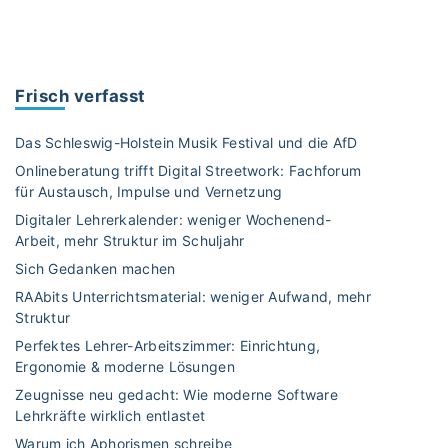
S
c
h
u
Frisch verfasst
l
g
Das Schleswig-Holstein Musik Festival und die AfD
e
Onlineberatung trifft Digital Streetwork: Fachforum
s
für Austausch, Impulse und Vernetzung
c
Digitaler Lehrerkalender: weniger Wochenend-
h
Arbeit, mehr Struktur im Schuljahr
i
c
Sich Gedanken machen
h
RAAbits Unterrichtsmaterial: weniger Aufwand, mehr
t
Struktur
e
Perfektes Lehrer-Arbeitszimmer: Einrichtung,
(
Ergonomie & moderne Lösungen
n
Zeugnisse neu gedacht: Wie moderne Software
)
Lehrkräfte wirklich entlastet
–
Warum ich Aphorismen schreibe