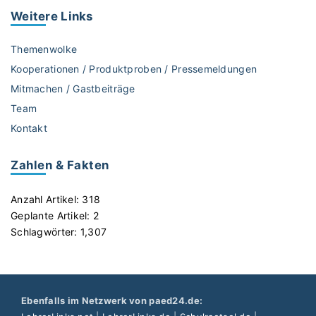
e
Weitere
Links
n
O
Themenwolke
b
Kooperationen / Produktproben / Pressemeldungen
e
Mitmachen / Gastbeiträge
r
Team
s
c
Kontakt
h
u
Zahlen & Fakten
l
e
Anzahl Artikel:
318
"
Geplante Artikel:
2
Schlagwörter:
1,307
Ebenfalls im Netzwerk von paed24.de: