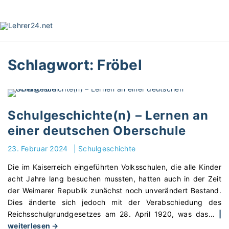
S
k
i
p
t
Schlagwort:
Fröbel
o
c
o
n
t
Schulgeschichte(n) – Lernen an
e
einer deutschen Oberschule
n
t
23. Februar 2024
|
Schulgeschichte
Die im Kaiserreich eingeführten Volksschulen, die alle Kinder
acht Jahre lang besuchen mussten, hatten auch in der Zeit
der Weimarer Republik zunächst noch unverändert Bestand.
Dies änderte sich jedoch mit der Verabschiedung des
Reichsschulgrundgesetzes am 28. April 1920, was das
…
|
"
weiterlesen →