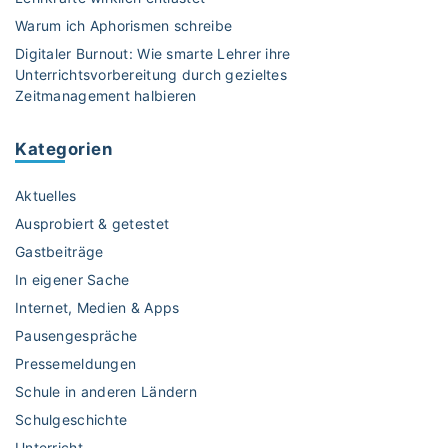
G
Warum ich Aphorismen schreibe
e
Digitaler Burnout: Wie smarte Lehrer ihre
s
Unterrichtsvorbereitung durch gezieltes
p
Zeitmanagement halbieren
r
ä
Kategorien
c
h
Aktuelles
s
f
Ausprobiert & getestet
ü
Gastbeiträge
h
In eigener Sache
r
Internet, Medien & Apps
u
n
Pausengespräche
g
Pressemeldungen
n
Schule in anderen Ländern
a
Schulgeschichte
c
Unterricht