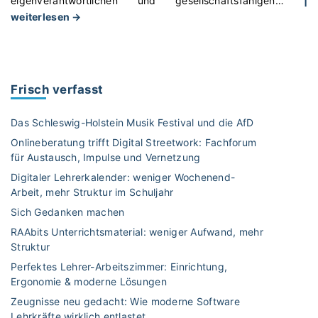
eigenverantwortlichen und gesellschaftsfähigen
…
|
"
weiterlesen →
K
l
i
e
Frisch verfasst
n
t
Das Schleswig-Holstein Musik Festival und die AfD
e
Onlineberatung trifft Digital Streetwork: Fachforum
n
für Austausch, Impulse und Vernetzung
z
Digitaler Lehrerkalender: weniger Wochenend-
e
Arbeit, mehr Struktur im Schuljahr
n
t
Sich Gedanken machen
r
RAAbits Unterrichtsmaterial: weniger Aufwand, mehr
i
Struktur
e
Perfektes Lehrer-Arbeitszimmer: Einrichtung,
r
Ergonomie & moderne Lösungen
t
Zeugnisse neu gedacht: Wie moderne Software
e
Lehrkräfte wirklich entlastet