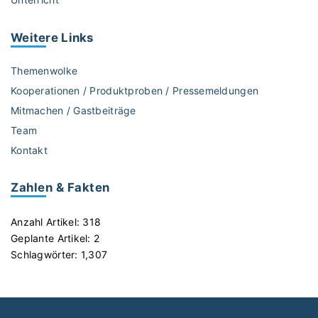
h
C
.
Weitere
Links
R
o
Themenwolke
g
Kooperationen / Produktproben / Pressemeldungen
e
Mitmachen / Gastbeiträge
r
Team
s
"
Kontakt
Zahlen & Fakten
Anzahl Artikel:
318
Geplante Artikel:
2
Schlagwörter:
1,307