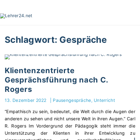
S
k
i
p
t
Schlagwort:
Gespräche
o
c
o
n
t
Klientenzentrierte
e
Gesprächsführung nach C.
n
Rogers
t
13. Dezember 2022
|
Pausengespräche
Unterricht
“Empathisch zu sein, bedeutet, die Welt durch die Augen der
anderen zu sehen und nicht unsere Welt in ihren Augen.” Carl
R. Rogers Im Vordergrund der Pädagogik steht immer die
Unterstützung der Klienten in ihrer Entwicklung zu