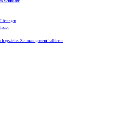
im Schuljahr
 Lösungen
lastet
rch gezieltes Zeitmanagement halbieren