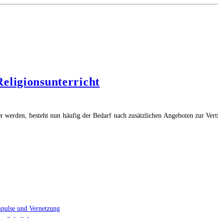
eligionsunterricht
r werden, besteht nun häufig der Bedarf nach zusätzlichen Angeboten zur Verti
"Kindergottesdienst
als
Ergänzung
zum
Religionsunterricht"
mpulse und Vernetzung