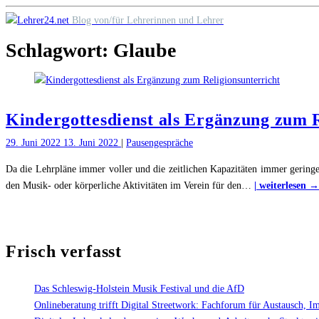
Skip
Blog von/für Lehrerinnen und Lehrer
to
Schlagwort:
Glaube
content
Kindergottesdienst als Ergänzung zum R
29. Juni 2022
13. Juni 2022
|
Pausengespräche
Da die Lehrpläne immer voller und die zeitlichen Kapazitäten immer geringe
den Musik- oder körperliche Aktivitäten im Verein für den
…
| weiterlesen →
Frisch verfasst
Das Schleswig-Holstein Musik Festival und die AfD
Onlineberatung trifft Digital Streetwork: Fachforum für Austausch, I