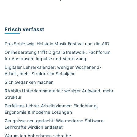
W
a
s
m
Frisch verfasst
a
c
Das Schleswig-Holstein Musik Festival und die AfD
h
Onlineberatung trifft Digital Streetwork: Fachforum
t
für Austausch, Impulse und Vernetzung
e
Digitaler Lehrerkalender: weniger Wochenend-
i
Arbeit, mehr Struktur im Schuljahr
g
e
Sich Gedanken machen
n
RAAbits Unterrichtsmaterial: weniger Aufwand, mehr
t
Struktur
l
Perfektes Lehrer-Arbeitszimmer: Einrichtung,
i
Ergonomie & moderne Lösungen
c
Zeugnisse neu gedacht: Wie moderne Software
h
Lehrkräfte wirklich entlastet
e
Warum ich Aphorismen schreibe