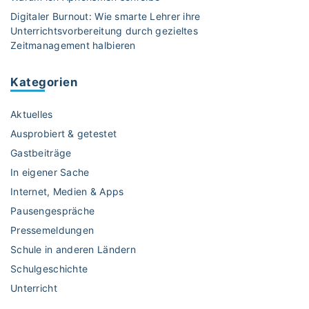
i
Digitaler Burnout: Wie smarte Lehrer ihre
n
Unterrichtsvorbereitung durch gezieltes
*
Zeitmanagement halbieren
e
S
Kategorien
c
h
Aktuelles
u
l
Ausprobiert & getestet
s
Gastbeiträge
o
In eigener Sache
z
Internet, Medien & Apps
i
a
Pausengespräche
l
Pressemeldungen
a
Schule in anderen Ländern
r
Schulgeschichte
b
Unterricht
e
i