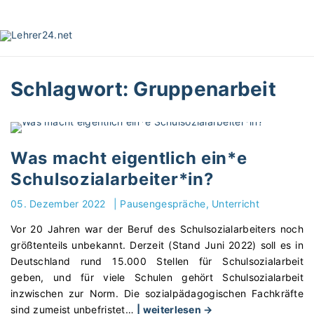
S
k
i
p
t
Schlagwort:
Gruppenarbeit
o
c
o
n
t
Was macht eigentlich ein*e
e
Schulsozialarbeiter*in?
n
t
05. Dezember 2022
|
Pausengespräche
Unterricht
Vor 20 Jahren war der Beruf des Schulsozialarbeiters noch
größtenteils unbekannt. Derzeit (Stand Juni 2022) soll es in
Deutschland rund 15.000 Stellen für Schulsozialarbeit
geben, und für viele Schulen gehört Schulsozialarbeit
inzwischen zur Norm. Die sozialpädagogischen Fachkräfte
"
sind zumeist unbefristet
…
| weiterlesen →