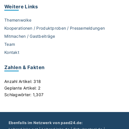
t
Weitere
Links
e
r
Themenwolke
*
Kooperationen / Produktproben / Pressemeldungen
i
Mitmachen / Gastbeiträge
n
Team
?
"
Kontakt
Zahlen & Fakten
Anzahl Artikel:
318
Geplante Artikel:
2
Schlagwörter:
1,307
Ebenfalls im Netzwerk von paed24.de: