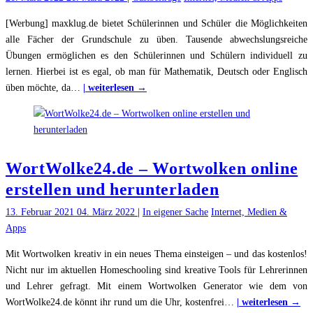
[Werbung] maxklug.de bietet Schülerinnen und Schüler die Möglichkeiten
alle Fächer der Grundschule zu üben. Tausende abwechslungsreiche
Übungen ermöglichen es den Schülerinnen und Schülern individuell zu
lernen. Hierbei ist es egal, ob man für Mathematik, Deutsch oder Englisch
"Bei
üben möchte, da
…
| weiterlesen →
Max
Klug
alle
Fächer
WortWolke24.de – Wortwolken online
der
Grundschule
erstellen und herunterladen
spielerisch
13. Februar 2021
04. März 2022
|
In eigener Sache
Internet, Medien &
leicht
Apps
lernen"
Mit Wortwolken kreativ in ein neues Thema einsteigen – und das kostenlos!
Nicht nur im aktuellen Homeschooling sind kreative Tools für Lehrerinnen
und Lehrer gefragt. Mit einem Wortwolken Generator wie dem von
"W
WortWolke24.de könnt ihr rund um die Uhr, kostenfrei
…
| weiterlesen →