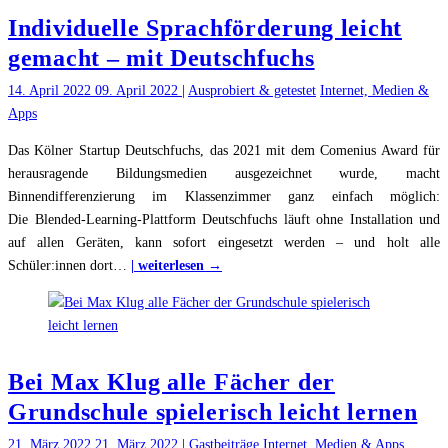
kennen"
Individuelle Sprachförderung leicht
gemacht – mit Deutschfuchs
14. April 2022
09. April 2022
|
Ausprobiert & getestet
Internet, Medien &
Apps
Das Kölner Startup Deutschfuchs, das 2021 mit dem Comenius Award für
herausragende Bildungsmedien ausgezeichnet wurde, macht
Binnendifferenzierung im Klassenzimmer ganz einfach möglich:
Die Blended-Learning-Plattform Deutschfuchs läuft ohne Installation und
auf allen Geräten, kann sofort eingesetzt werden – und holt alle
"Individuelle
Schüler:innen dort
…
| weiterlesen →
Sprachförderung
leicht
gemacht
–
Bei Max Klug alle Fächer der
mit
Deutschfuchs"
Grundschule spielerisch leicht lernen
21. März 2022
21. März 2022
|
Gastbeiträge
Internet, Medien & Apps