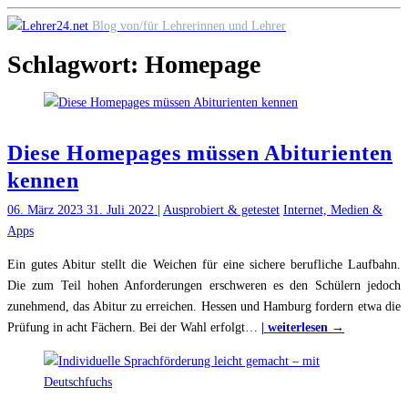
Skip
Blog von/für Lehrerinnen und Lehrer
to
Schlagwort:
Homepage
content
Diese Homepages müssen Abiturienten
kennen
06. März 2023
31. Juli 2022
|
Ausprobiert & getestet
Internet, Medien &
Apps
Ein gutes Abitur stellt die Weichen für eine sichere berufliche Laufbahn.
Die zum Teil hohen Anforderungen erschweren es den Schülern jedoch
zunehmend, das Abitur zu erreichen. Hessen und Hamburg fordern etwa die
"Diese
Prüfung in acht Fächern. Bei der Wahl erfolgt
…
| weiterlesen →
Homepages
müssen
Abiturient