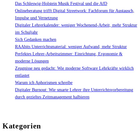
online:
Das Schleswig-Holstein Musik Festival und die AfD
Lehrer24.de"
Onlineberatung trifft Digital Streetwork: Fachforum für Austausch,
Impulse und Vernetzung
Digitaler Lehrerkalender: weniger Wochenend-Arbeit, mehr Struktur
im Schuljahr
Sich Gedanken machen
RAAbits Unterrichtsmaterial: weniger Aufwand, mehr Struktur
Perfektes Lehrer-Arbeitszimmer: Einrichtung, Ergonomie &
moderne Lösungen
Zeugnisse neu gedacht: Wie moderne Software Lehrkräfte wirklich
entlastet
Warum ich Aphorismen schreibe
Digitaler Burnout: Wie smarte Lehrer ihre Unterrichtsvorbereitung
durch gezieltes Zeitmanagement halbieren
Kategorien