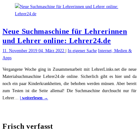
–
Wo
onl
ers
Neue Suchmaschine für Lehrerinnen
un
he
und Lehrer online: Lehrer24.de
11. November 2019
04. März 2022
|
In eigener Sache
Internet, Medien &
Apps
Vergangene Woche ging in Zusammenarbeit mit LehrerLinks.net die neue
Materialsuchmaschine Lehrer24.de online. Sicherlich gibt es hier und da
noch ein paar Kinderkrankheiten, die behoben werden müssen. Aber bereit
zum Testen ist die Seite allemal! Die Suchmaschine durchsucht nur für
"Neue
Lehrer
…
| weiterlesen →
Suchmaschine
für
Lehrerinnen
Frisch verfasst
und
Lehrer