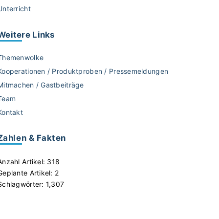
Unterricht
Weitere
Links
Themenwolke
Kooperationen / Produktproben / Pressemeldungen
Mitmachen / Gastbeiträge
Team
Kontakt
Zahlen & Fakten
Anzahl Artikel:
318
Geplante Artikel:
2
Schlagwörter:
1,307