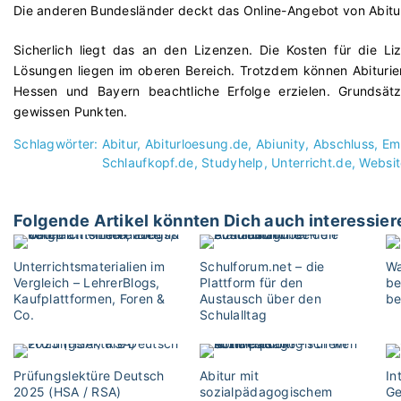
Die anderen Bundesländer deckt das Online-Angebot von Abitur
Sicherlich liegt das an den Lizenzen. Die Kosten für die L
Lösungen liegen im oberen Bereich. Trotzdem können Abituri
Hessen und Bayern beachtliche Erfolge erzielen. Grundsätz
gewissen Punkten.
Schlagwörter:
Abitur
Abiturloesung.de
Abiunity
Abschluss
Em
Schlaufkopf.de
Studyhelp
Unterricht.de
Websit
Folgende Artikel könnten Dich auch interessier
Unterrichtsmaterialien im
Schulforum.net – die
Wa
Vergleich – LehrerBlogs,
Plattform für den
be
Kaufplattformen, Foren &
Austausch über den
be
Co.
Schulalltag
Prüfungslektüre Deutsch
Abitur mit
In
2025 (HSA / RSA)
sozialpädagogischem
Ge