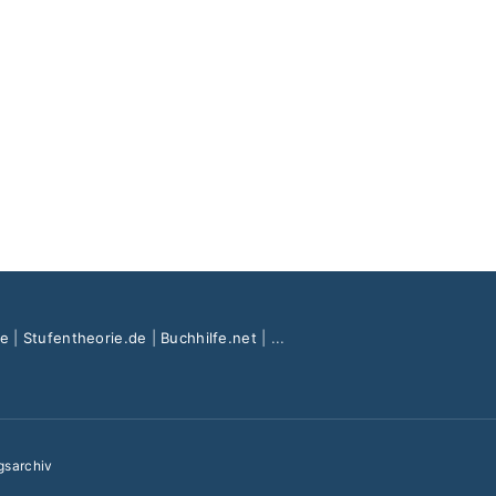
de
|
Stufentheorie.de
|
Buchhilfe.net
| ...
gsarchiv