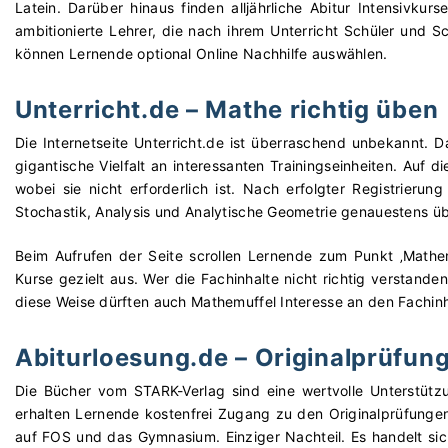
Latein. Darüber hinaus finden alljährliche Abitur Intensivkur
ambitionierte Lehrer, die nach ihrem Unterricht Schüler und S
können Lernende optional Online Nachhilfe auswählen.
Unterricht.de – Mathe richtig üben
Die Internetseite Unterricht.de ist überraschend unbekannt. D
gigantische Vielfalt an interessanten Trainingseinheiten. Auf 
wobei sie nicht erforderlich ist. Nach erfolgter Registrieru
Stochastik, Analysis und Analytische Geometrie genauestens 
Beim Aufrufen der Seite scrollen Lernende zum Punkt ‚Mathe
Kurse gezielt aus. Wer die Fachinhalte nicht richtig verstand
diese Weise dürften auch Mathemuffel Interesse an den Fachinh
Abiturloesung.de – Originalprüfu
Die Bücher vom STARK-Verlag sind eine wertvolle Unterstützu
erhalten Lernende kostenfrei Zugang zu den Originalprüfunge
auf FOS und das Gymnasium. Einziger Nachteil. Es handelt s