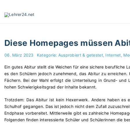
S
k
i
p
t
o
Diese Homepages müssen Abit
c
o
06. März 2023
Kategorie:
Ausprobiert & getestet
Internet, M
n
t
Ein gutes Abitur stellt die Weichen für eine sichere beruflich
e
es den Schülern jedoch zunehmend, das Abitur zu erreichen.
n
Fächern. Bei der Wahl erfolgt die Unterteilung in Grund- und
t
hohen Schwierigkeitsgrad der Inhalte bekannt.
Trotzdem: Das Abitur ist kein Hexenwerk. Andere haben es 
Schulhof gegangen. Das ist jedoch nicht dem Zufall zuzuschreib
Endphase vorbereitet. Mittlerweile gibt es zahlreiche Homepage
Folgenden finden interessierte Schüler und Schülerinnen die be