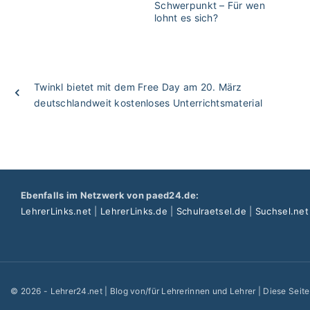
Schwerpunkt – Für wen
lohnt es sich?
Twinkl bietet mit dem Free Day am 20. März
deutschlandweit kostenloses Unterrichtsmaterial
Ebenfalls im Netzwerk von paed24.de:
LehrerLinks.net
|
LehrerLinks.de
|
Schulraetsel.de
|
Suchsel.net
©
2026
- Lehrer24.net | Blog von/für Lehrerinnen und Lehrer | Diese Seit