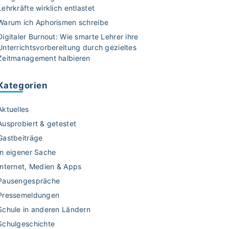
Lehrkräfte wirklich entlastet
Warum ich Aphorismen schreibe
Digitaler Burnout: Wie smarte Lehrer ihre
Unterrichtsvorbereitung durch gezieltes
Zeitmanagement halbieren
Kategorien
Aktuelles
Ausprobiert & getestet
Gastbeiträge
In eigener Sache
Internet, Medien & Apps
Pausengespräche
Pressemeldungen
Schule in anderen Ländern
Schulgeschichte