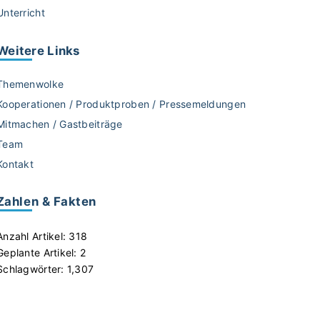
Unterricht
Weitere
Links
Themenwolke
Kooperationen / Produktproben / Pressemeldungen
Mitmachen / Gastbeiträge
Team
Kontakt
Zahlen & Fakten
Anzahl Artikel:
318
Geplante Artikel:
2
Schlagwörter:
1,307