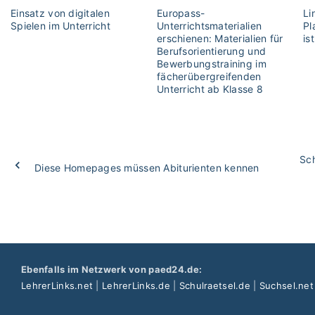
Einsatz von digitalen
Europass-
Li
Spielen im Unterricht
Unterrichtsmaterialien
Pl
erschienen: Materialien für
is
Berufsorientierung und
Bewerbungstraining im
fächerübergreifenden
Unterricht ab Klasse 8
Sch
Diese Homepages müssen Abiturienten kennen
Ebenfalls im Netzwerk von paed24.de:
LehrerLinks.net
|
LehrerLinks.de
|
Schulraetsel.de
|
Suchsel.net