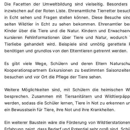
Die Facetten der Umweltbildung sind vielseitig. Besonders
inzwischen auf der Roten Liste. Ehrenamtliche Tierretter besuc
in Echt sehen und Fragen stellen können. Diese Besuche sind
selten Wildtier in Echt zu sehen bekommen. Ehrenamtler be
Kinder über die Tiere und die Natur. Kindern und Erwachsen
kursieren Fehlinformationen über Tiere und Natur, wodurch 
Tierliebe gehandelt wird. Beispiele sind unnötig gerettete
benötigen und grundlos von den Elterntieren getrennt werden.
Es gibt viele Wege, Schülern und deren Eltern Natursch
Kooperationspartnern Exkursionen zu bestimmten Saisonzeiten 
besuchen und vor Ort die Pflege der Tiere sehen.
Weitere Möglichkeiten sind, mit Schülern die heimischen
besprechen. Zusammen mit Tiersanitätern und Wildtierpäpple
werden, sodass die Schüler lernen, Tiere in Not zu erkennen un
ein Bewusstsein für Tiere, ihre Not und ihre Krankheiten.
Ein weiterer Baustein wäre die Förderung von Wildtierstatione
Erfahrung zeigt, dass Bedarf und Potential sehr groß sind, Schü