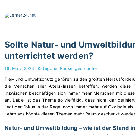
S
k
i
p
t
o
Sollte Natur- und Umweltbildun
c
o
unterrichtet werden?
n
t
16. März 2023
Kategorie:
Pausengespräche
e
Tier- und Umweltschutz gehören zu den größten Herausforderu
n
die Menschen aller Altersklassen betreffen, werden diese 
t
Inzwischen beschäftigen sich immer mehr Menschen mit diese
an. Dabei ist das Thema so vielfältig, dass nicht klar definie
liegt der Fokus in der Regel noch immer mehr auf Ökologie als 
Lehrplans könnte diesen Themen mehr Raum geschenkt werde
Natur- und Umweltbildung – wie ist der Stand i