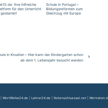
nk10.de: Ihre hilfreiche
Schule in Portugal –
attform für den Unterricht
Bildungsreformen zum
t gestartet!
Gleichzug mit Europa
ule in Kroatien – Hier kann der Kindergarten schon
ab dem 1. Lebensjahr besucht werden
|
WortWolke24.de
|
Lehrer24.de
|
Notenschluessel.net
|
Wortraten.