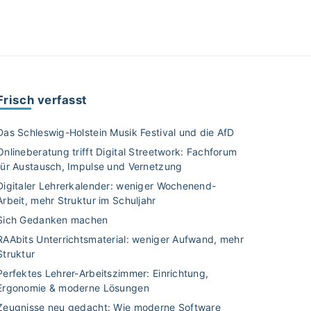
Frisch verfasst
Das Schleswig-Holstein Musik Festival und die AfD
Onlineberatung trifft Digital Streetwork: Fachforum
für Austausch, Impulse und Vernetzung
Digitaler Lehrerkalender: weniger Wochenend-
Arbeit, mehr Struktur im Schuljahr
Sich Gedanken machen
RAAbits Unterrichtsmaterial: weniger Aufwand, mehr
Struktur
Perfektes Lehrer-Arbeitszimmer: Einrichtung,
Ergonomie & moderne Lösungen
Zeugnisse neu gedacht: Wie moderne Software