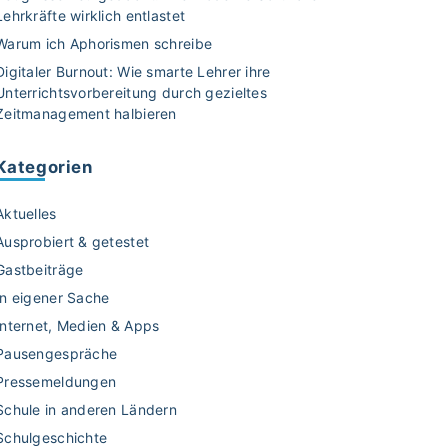
Lehrkräfte wirklich entlastet
Warum ich Aphorismen schreibe
Digitaler Burnout: Wie smarte Lehrer ihre
Unterrichtsvorbereitung durch gezieltes
Zeitmanagement halbieren
Kategorien
Aktuelles
Ausprobiert & getestet
Gastbeiträge
In eigener Sache
Internet, Medien & Apps
Pausengespräche
Pressemeldungen
Schule in anderen Ländern
Schulgeschichte