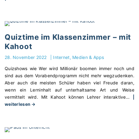
T
a
b
l
e
Quiztime im Klassenzimmer – mit
t
Kahoot
s
i
28. November 2022
|
Internet, Medien & Apps
m
Quizshows wie Wer wird Millionär boomen immer noch und
U
sind aus dem Vorabendprogramm nicht mehr wegzudenken.
n
Aber auch die meisten Schüler haben viel Freude daran,
t
wenn ein Lerninhalt auf unterhaltsame Art und Weise
e
vermittelt wird. Mit Kahoot können Lehrer interaktive
…
|
r
"
weiterlesen →
r
Q
i
u
c
i
h
z
t