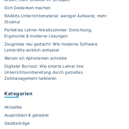
e
m
L
r
Sich Gedanken machen
i
e
r
RAAbits Unterrichtsmaterial: weniger Aufwand, mehr
t
r
i
Struktur
K
n
c
Perfektes Lehrer-Arbeitszimmer: Einrichtung,
a
e
h
Ergonomie & moderne Lösungen
h
r
t
o
Zeugnisse neu gedacht: Wie moderne Software
f
"
Lehrkräfte wirklich entlastet
o
o
t
l
Warum ich Aphorismen schreibe
"
g
Digitaler Burnout: Wie smarte Lehrer ihre
"
Unterrichtsvorbereitung durch gezieltes
Zeitmanagement halbieren
Kategorien
Aktuelles
Ausprobiert & getestet
Gastbeiträge