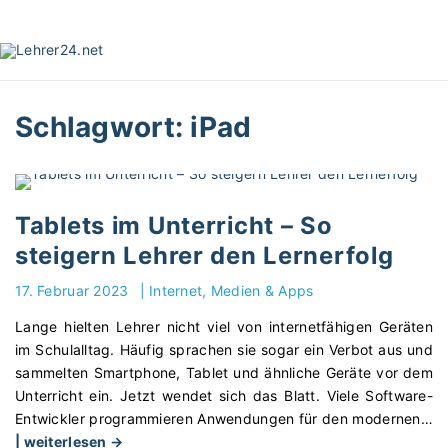
S
k
i
p
t
Schlagwort:
iPad
o
c
o
n
t
Tablets im Unterricht – So
e
steigern Lehrer den Lernerfolg
n
t
17. Februar 2023
|
Internet, Medien & Apps
Lange hielten Lehrer nicht viel von internetfähigen Geräten
im Schulalltag. Häufig sprachen sie sogar ein Verbot aus und
sammelten Smartphone, Tablet und ähnliche Geräte vor dem
Unterricht ein. Jetzt wendet sich das Blatt. Viele Software-
Entwickler programmieren Anwendungen für den modernen
…
"
| weiterlesen →