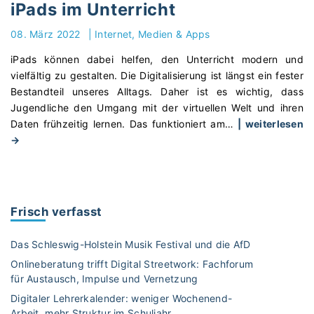
t
–
iPads im Unterricht
i
S
m
08. März 2022
|
Internet, Medien & Apps
o
e
s
iPads können dabei helfen, den Unterricht modern und
i
t
vielfältig zu gestalten. Die Digitalisierung ist längst ein fester
m
e
Bestandteil unseres Alltags. Daher ist es wichtig, dass
K
i
Jugendliche den Umgang mit der virtuellen Welt und ihren
l
g
Daten frühzeitig lernen. Das funktioniert am
…
| weiterlesen
a
e
"
→
s
r
i
s
n
P
e
L
a
n
e
d
z
Frisch verfasst
h
s
i
r
i
m
Das Schleswig-Holstein Musik Festival und die AfD
e
m
m
r
Onlineberatung trifft Digital Streetwork: Fachforum
U
e
d
für Austausch, Impulse und Vernetzung
n
r
e
Digitaler Lehrerkalender: weniger Wochenend-
t
–
n
Arbeit, mehr Struktur im Schuljahr