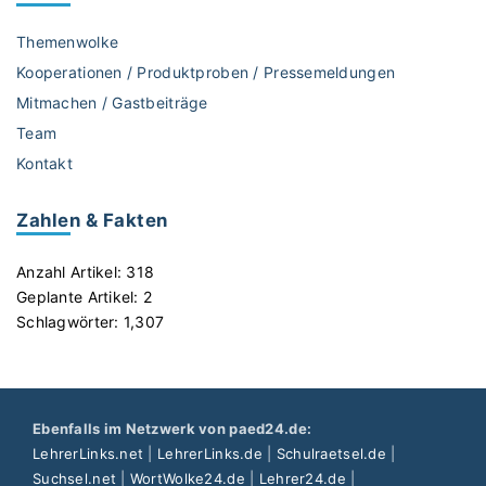
e
e
r
s
Themenwolke
"
c
Kooperationen / Produktproben / Pressemeldungen
h
Mitmachen / Gastbeiträge
i
Team
c
h
Kontakt
t
e
Zahlen & Fakten
i
n
Anzahl Artikel:
318
s
Geplante Artikel:
2
K
Schlagwörter:
1,307
l
a
s
s
Ebenfalls im Netzwerk von paed24.de:
e
LehrerLinks.net
|
LehrerLinks.de
|
Schulraetsel.de
|
n
Suchsel.net
|
WortWolke24.de
|
Lehrer24.de
|
z