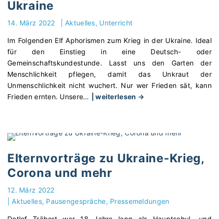
Ukraine
d
a
i
e
u
n
14. März 2022
|
Aktuelles
Unterricht
n
s
e
s
Im Folgenden Elf Aphorismen zum Krieg in der Ukraine. Ideal
g
-
b
für den Einstieg in eine Deutsch- oder
a
K
i
Gemeinschaftskundestunde. Lasst uns den Garten der
b
r
l
Menschlichkeit pflegen, damit das Unkraut der
e
i
d
Unmenschlichkeit nicht wuchert. Nur wer Frieden sät, kann
d
e
u
"
Frieden ernten. Unsere
…
| weiterlesen →
e
g
n
E
r
s
g
l
U
p
l
f
n
r
ä
A
t
e
d
p
e
Elternvorträge zu Ukraine-Krieg,
c
t
h
r
h
Corona und mehr
z
o
r
e
u
r
i
n
12. März 2022
r
i
c
?
|
Aktuelles
Pausengespräche
Pressemeldungen
v
s
h
"
Detlef Träbert war 18 Jahre lang als Hauptschul- und