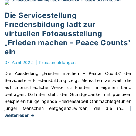
m
e
a
n
Die Servicestellung
n
L
Friedensbildung lädt zur
m
e
virtuellen Fotoausstellung
i
h
t
r
„Frieden machen – Peace Counts“
K
k
ein
i
r
n
ä
07. April 2022
|
Pressemeldungen
d
f
Die Ausstellung „Frieden machen – Peace Counts“ der
e
t
Servicestelle Friedensbildung zeigt Menschen weltweit, die
r
e
auf unterschiedliche Weise zu Frieden im eigenen Land
n
m
beitragen. Dahinter steht der Grundgedanke, mit positiven
ü
i
Beispielen für gelingende Friedensarbeit Ohnmachtsgefühlen
b
t
junger Menschen entgegenzuwirken, die die in
…
|
e
S
"
weiterlesen →
r
c
D
K
h
i
r
ü
e