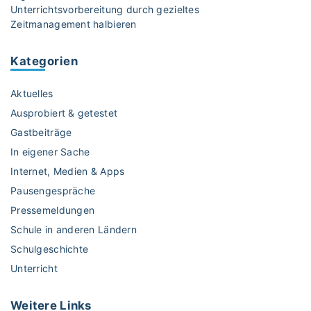
Unterrichtsvorbereitung durch gezieltes
l
H
Zeitmanagement halbieren
i
i
e
s
n
Kategorien
t
u
o
n
Aktuelles
r
d
y
Ausprobiert & getestet
A
A
Gastbeiträge
r
p
In eigener Sache
b
p
e
Internet, Medien & Apps
.
i
H
Pausengespräche
t
o
Pressemeldungen
s
l
Schule in anderen Ländern
b
t
Schulgeschichte
l
d
ä
Unterricht
i
t
e
t
G
Weitere
Links