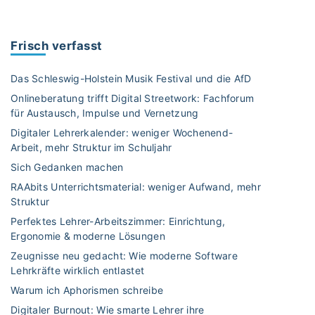
P
2
r
D
n
e
–
t
R
a
a
U
“
A
Frisch verfasst
u
c
n
"
R
n
e
t
1
Das Schleswig-Holstein Musik Festival und die AfD
d
C
e
9
m
o
Onlineberatung trifft Digital Streetwork: Fachforum
r
3
e
für Austausch, Impulse und Vernetzung
u
r
3
h
n
i
Digitaler Lehrerkalender: weniger Wochenend-
-
r
t
Arbeit, mehr Struktur im Schuljahr
c
1
"
s
h
9
Sich Gedanken machen
“
t
4
RAAbits Unterrichtsmaterial: weniger Aufwand, mehr
e
s
5
Struktur
i
m
–
Perfektes Lehrer-Arbeitszimmer: Einrichtung,
n
a
D
Ergonomie & moderne Lösungen
"
t
i
Zeugnisse neu gedacht: Wie moderne Software
e
e
Lehrkräfte wirklich entlastet
r
W
Warum ich Aphorismen schreibe
i
D
a
Digitaler Burnout: Wie smarte Lehrer ihre
R