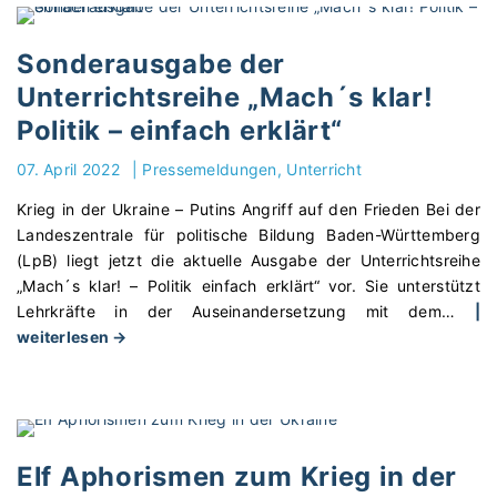
i
l
S
e
e
e
g
Sonderausgabe der
r
r
s
*
Unterrichtsreihe „Mach´s klar!
v
p
i
Politik – einfach erklärt“
i
r
n
c
e
n
07. April 2022
|
Pressemeldungen
Unterricht
e
c
e
s
h
Krieg in der Ukraine – Putins Angriff auf den Frieden Bei der
n
t
e
Landeszentrale für politische Bildung Baden-Württemberg
ü
e
n
(LpB) liegt jetzt die aktuelle Ausgabe der Unterrichtsreihe
b
l
s
„Mach´s klar! – Politik einfach erklärt“ vor. Sie unterstützt
e
l
o
Lehrkräfte in der Auseinandersetzung mit dem
…
|
r
u
"
l
weiterlesen →
d
n
S
l
e
g
o
t
n
F
n
e
U
r
d
"
k
i
e
r
Elf Aphorismen zum Krieg in der
e
r
a