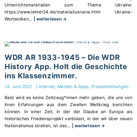
z
l
i
Unterrichtsmaterialien zum Thema Ukraine:
o
u
u
n
https://www.lehrer24.de/material/ukraine.html Ukraine-
l
U
n
e
"
Wortwolken
…
| weiterlesen →
i
k
g
"
U
t
r
„
k
i
a
F
r
k
i
r
a
–
n
i
i
e
WDR AR 1933-1945 – Die WDR
e
e
n
i
History App. Holt die Geschichte
-
d
e
n
K
ins Klassenzimmer.
e
-
f
r
n
K
a
14. Juni 2021
|
Internet, Medien & Apps
Pressemeldungen
i
m
r
c
e
a
i
h
Bald wird es keine Zeitzeug*innen mehr geben, die uns von
g
c
e
e
ihren Erfahrungen aus dem Zweiten Weltkrieg berichten
,
h
g
r
können. In einer Zeit, in der der Glaube an Europa als
C
e
2
k
historisches Friedensprojekt verblasst, in der wir über neuen
o
n
0
l
"
Nationalismus streiten, ist das
…
| weiterlesen →
r
–
2
ä
W
o