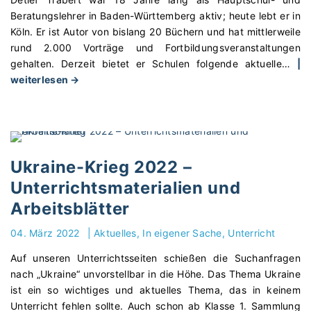
i
m
t
Beratungslehrer in Baden-Württemberg aktiv; heute lebt er in
r
e
s
Köln. Er ist Autor von bislang 20 Büchern und hat mittlerweile
t
n
r
rund 2.000 Vorträge und Fortbildungsveranstaltungen
u
z
e
gehalten. Derzeit bietet er Schulen folgende aktuelle
…
|
e
u
i
"
weiterlesen →
l
m
h
E
l
K
e
l
e
r
„
t
n
i
M
e
F
e
a
r
o
g
Ukraine-Krieg 2022 –
c
n
t
i
h
Unterrichtsmaterialien und
v
o
n
´
Arbeitsblätter
o
a
d
s
r
u
e
k
04. März 2022
|
Aktuelles
In eigener Sache
Unterricht
t
s
r
l
r
s
U
Auf unseren Unterrichtsseiten schießen die Suchanfragen
a
ä
t
k
nach „Ukraine“ unvorstellbar in die Höhe. Das Thema Ukraine
r
g
e
r
ist ein so wichtiges und aktuelles Thema, das in keinem
!
e
l
a
Unterricht fehlen sollte. Auch schon ab Klasse 1. Sammlung
P