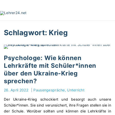
S
k
i
p
t
Schlagwort:
Krieg
o
c
o
n
t
Psychologe: Wie können
e
Lehrkräfte mit Schüler*innen
n
über den Ukraine-Krieg
t
sprechen?
26. April 2022
|
Pausengespräche
Unterricht
Der Ukraine-Krieg schockiert und besorgt auch unsere
Schüler*innen. Sie sind verunsichert, ihre Fragen stellen sie in
der Schule. Worüber sollten und können die Lehrkräfte in