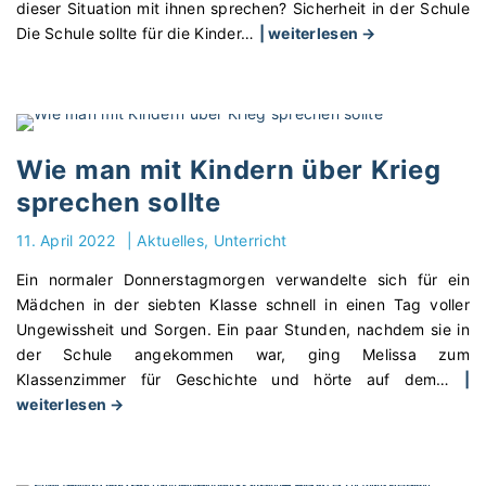
dieser Situation mit ihnen sprechen? Sicherheit in der Schule
"
Die Schule sollte für die Kinder
…
| weiterlesen →
P
s
y
c
h
Wie man mit Kindern über Krieg
o
sprechen sollte
l
o
11. April 2022
|
Aktuelles
Unterricht
g
Ein normaler Donnerstagmorgen verwandelte sich für ein
e
Mädchen in der siebten Klasse schnell in einen Tag voller
:
Ungewissheit und Sorgen. Ein paar Stunden, nachdem sie in
W
der Schule angekommen war, ging Melissa zum
i
Klassenzimmer für Geschichte und hörte auf dem
…
|
e
"
weiterlesen →
k
W
ö
i
n
e
n