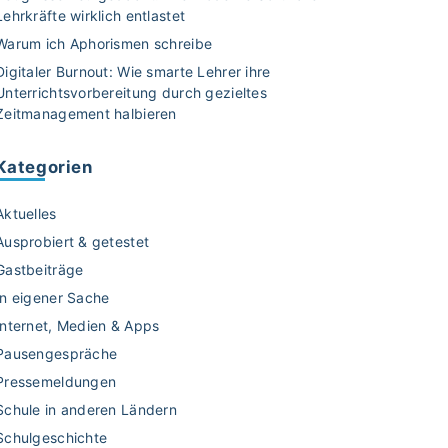
Lehrkräfte wirklich entlastet
Warum ich Aphorismen schreibe
Digitaler Burnout: Wie smarte Lehrer ihre
Unterrichtsvorbereitung durch gezieltes
Zeitmanagement halbieren
Kategorien
Aktuelles
Ausprobiert & getestet
Gastbeiträge
In eigener Sache
Internet, Medien & Apps
Pausengespräche
Pressemeldungen
Schule in anderen Ländern
Schulgeschichte