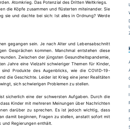
den. Atomkrieg. Das Potenzial des Dritten Weltkriegs.
ckten die Köpfe zusammen und flüsterten miteinander. Sie
g sie und dachte bei sich: Ist alles in Ordnung? Werde
ichen gegangen sein. Je nach Alter und Lebensabschnitt
erigen Gesprächen kommen. Manchmal entstehen diese
Freunden. Zwischen der jüngsten Gesundheitspandemie,
en Jahre eine Vielzahl schwieriger Themen für Kinder,
he sind Produkte des Augenblicks, wie die COVID-19-
 die Geschichte. Leider ist Krieg eine jener Realitäten
ingt, sich schwierigen Problemen zu stellen.
ist sicherlich eine der schwersten Aufgaben. Durch die
h, dass Kinder mit mehreren Meinungen über Nachrichten
hnen darüber zu sprechen. Es ist jedoch wichtig, dass
man damit beginnen, Fragen zu stellen, anstatt sofort mit
ik und Regierungen enthält.