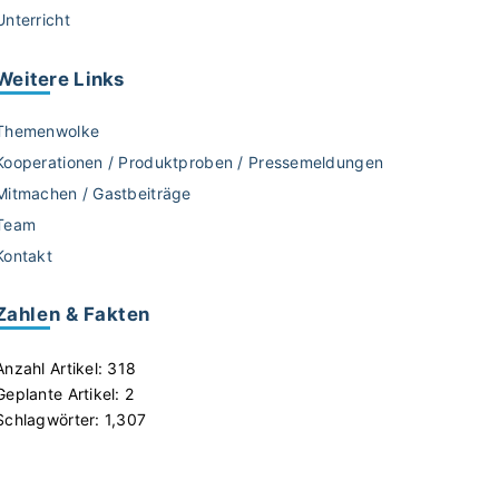
Unterricht
Weitere
Links
Themenwolke
Kooperationen / Produktproben / Pressemeldungen
Mitmachen / Gastbeiträge
Team
Kontakt
Zahlen & Fakten
Anzahl Artikel:
318
Geplante Artikel:
2
Schlagwörter:
1,307