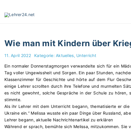
S
k
i
p
t
o
Wie man mit Kindern über Krie
c
o
11. April 2022
Kategorie:
Aktuelles
Unterricht
n
t
Ein normaler Donnerstagmorgen verwandelte sich für ein Mädch
e
Tag voller Ungewissheit und Sorgen. Ein paar Stunden, nachd
n
Klassenzimmer für Geschichte und hörte auf dem Flur Gesch
t
einige Lehrer scrollten durch ihre Telefone und murmelten Sätz
es nicht gewohnt, solche Gespräche in der Schule zu hören, s
stimmte.
Als ihr Lehrer mit dem Unterricht begann, thematisierte er die 
Ukraine ein.“ Melissa wusste ein paar Dinge über Russland, aber
Lehrer begann, aktuelle Nachrichtenartikel zu erklären
Während er sprach, bemühte sich Melissa, mitzukommen. Sie v