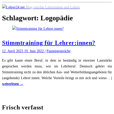
Skip
Blog von/für Lehrerinnen und Lehrer
to
Schlagwort:
Logopädie
content
Stimmtraining für Lehrer:innen?
12. April 2023
19. Juni 2022
|
Pausengespräche
Es gibt kaum einen Beruf, in dem so beständig in enormer Lautstärke
gesprochen werden muss, wie im Lehrberuf. Dennoch gehört ein
Stimmtraining nicht zu den üblichen Aus- und Weiterbildungsangeboten für
(angehende) Lehrer:innen. Welche Vorteile bringt es mit sich und wieso
…
|
"Stimmtraining
weiterlesen →
für
Lehrer:innen?"
Frisch verfasst