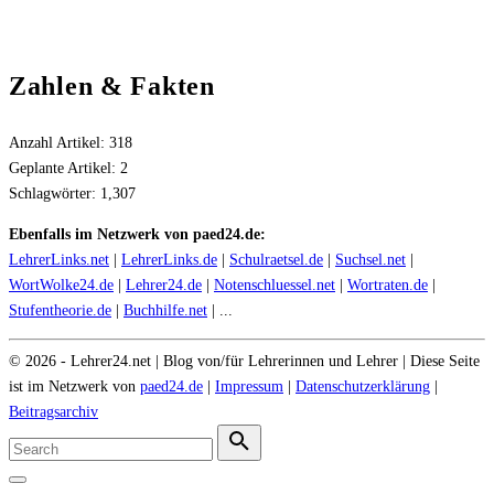
Zahlen & Fakten
Anzahl Artikel:
318
Geplante Artikel:
2
Schlagwörter:
1,307
Ebenfalls im Netzwerk von paed24.de:
LehrerLinks.net
|
LehrerLinks.de
|
Schulraetsel.de
|
Suchsel.net
|
WortWolke24.de
|
Lehrer24.de
|
Notenschluessel.net
|
Wortraten.de
|
Stufentheorie.de
|
Buchhilfe.net
| ...
©
2026
- Lehrer24.net | Blog von/für Lehrerinnen und Lehrer | Diese Seite
ist im Netzwerk von
paed24.de
|
Impressum
|
Datenschutzerklärung
|
Beitragsarchiv
Search
for:
Search
Go