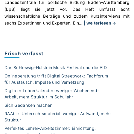
Landeszentrale für politische Bildung Baden-Württemberg
(LpB) liegt sie jetzt vor. Das Heft umfasst acht
wissenschaftliche Beiträge und zudem Kurzinterviews mit
"
sechs Expertinnen und Experten. Ein
…
| weiterlesen →
„
B
ü
r
Frisch verfasst
g
e
Das Schleswig-Holstein Musik Festival und die AfD
r
Onlineberatung trifft Digital Streetwork: Fachforum
&
für Austausch, Impulse und Vernetzung
S
Digitaler Lehrerkalender: weniger Wochenend-
t
Arbeit, mehr Struktur im Schuljahr
a
a
Sich Gedanken machen
t
RAAbits Unterrichtsmaterial: weniger Aufwand, mehr
“
Struktur
–
Perfektes Lehrer-Arbeitszimmer: Einrichtung,
Z