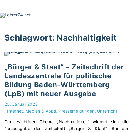
S
k
i
p
t
Schlagwort:
Nachhaltigkeit
o
c
o
n
t
„Bürger & Staat“ – Zeitschrift der
e
Landeszentrale für politische
n
Bildung Baden-Württemberg
t
(LpB) mit neuer Ausgabe
20. Januar 2023
|
Internet, Medien & Apps
Pressemeldungen
Unterricht
Dem wichtigen Thema „Nachhaltigkeit“ widmet sich die
Neuausgabe der Zeitschrift „Bürger & Staat“. Bei der