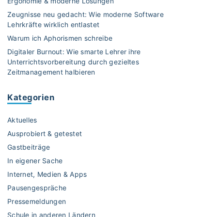
Ergonomie & moderne Lösungen
e
Zeugnisse neu gedacht: Wie moderne Software
i
Lehrkräfte wirklich entlastet
t
Warum ich Aphorismen schreibe
s
Digitaler Burnout: Wie smarte Lehrer ihre
c
Unterrichtsvorbereitung durch gezieltes
h
Zeitmanagement halbieren
r
i
Kategorien
f
t
Aktuelles
d
e
Ausprobiert & getestet
r
Gastbeiträge
L
In eigener Sache
a
Internet, Medien & Apps
n
d
Pausengespräche
e
Pressemeldungen
s
Schule in anderen Ländern