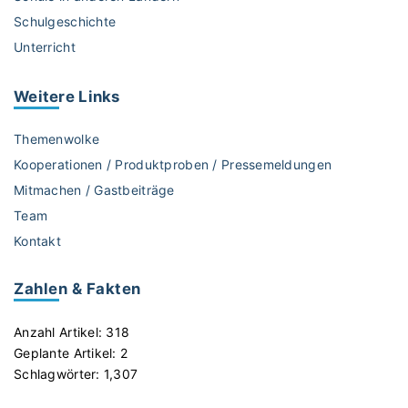
z
Schulgeschichte
e
Unterricht
n
t
r
Weitere
Links
a
l
Themenwolke
e
Kooperationen / Produktproben / Pressemeldungen
f
Mitmachen / Gastbeiträge
ü
Team
r
p
Kontakt
o
l
Zahlen & Fakten
i
t
Anzahl Artikel:
318
i
Geplante Artikel:
2
s
Schlagwörter:
1,307
c
h