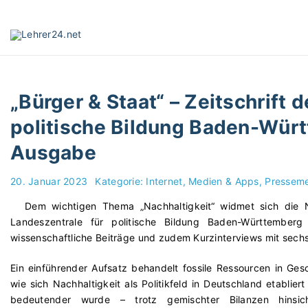
S
k
i
p
t
o
„Bürger & Staat“ – Zeitschrift 
c
o
politische Bildung Baden-Würt
n
Ausgabe
t
e
n
20. Januar 2023
Kategorie:
Internet, Medien & Apps
Pressem
t
Dem wichtigen Thema „Nachhaltigkeit“ widmet sich die N
Landeszentrale für politische Bildung Baden-Württemberg
wissenschaftliche Beiträge und zudem Kurzinterviews mit sech
Ein einführender Aufsatz behandelt fossile Ressourcen in Ge
wie sich Nachhaltigkeit als Politikfeld in Deutschland etabli
bedeutender wurde – trotz gemischter Bilanzen hinsic