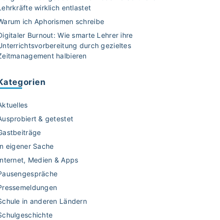
Lehrkräfte wirklich entlastet
Warum ich Aphorismen schreibe
Digitaler Burnout: Wie smarte Lehrer ihre
Unterrichtsvorbereitung durch gezieltes
Zeitmanagement halbieren
Kategorien
Aktuelles
Ausprobiert & getestet
Gastbeiträge
In eigener Sache
Internet, Medien & Apps
Pausengespräche
Pressemeldungen
Schule in anderen Ländern
Schulgeschichte