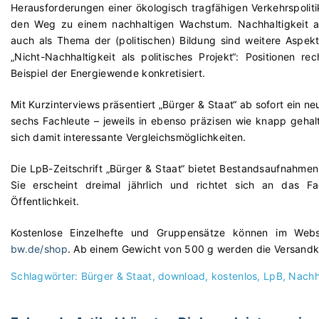
Herausforderungen einer ökologisch tragfähigen Verkehrspolit
den Weg zu einem nachhaltigen Wachstum. Nachhaltigkeit als
auch als Thema der (politischen) Bildung sind weitere Aspekte
„Nicht-Nachhaltigkeit als politisches Projekt“: Positionen r
Beispiel der Energiewende konkretisiert.
Mit Kurzinterviews präsentiert „Bürger & Staat“ ab sofort ein n
sechs Fachleute – jeweils in ebenso präzisen wie knapp geha
sich damit interessante Vergleichsmöglichkeiten.
Die LpB-Zeitschrift „Bürger & Staat“ bietet Bestandsaufnahmen 
Sie erscheint dreimal jährlich und richtet sich an das F
Öffentlichkeit.
Kostenlose Einzelhefte und Gruppensätze können im Web
bw.de/shop
. Ab einem Gewicht von 500 g werden die Versandko
Schlagwörter:
Bürger & Staat
download
kostenlos
LpB
Nachha