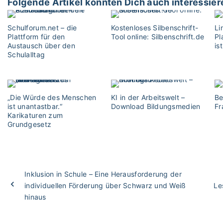
Folgende Artikel könnten Dich auch interessier
Schulforum.net – die
Kostenloses Silbenschrift-
Li
Plattform für den
Tool online: Silbenschrift.de
Pl
Austausch über den
is
Schulalltag
„Die Würde des Menschen
KI in der Arbeitswelt –
Be
ist unantastbar.“
Download Bildungsmedien
Fr
Karikaturen zum
Grundgesetz
Inklusion in Schule – Eine Herausforderung der
individuellen Förderung über Schwarz und Weiß
Le
hinaus