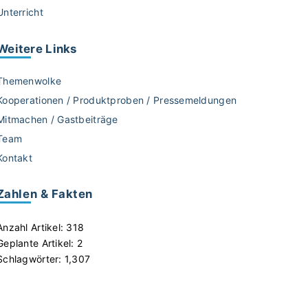
Unterricht
Weitere
Links
Themenwolke
Kooperationen / Produktproben / Pressemeldungen
Mitmachen / Gastbeiträge
Team
Kontakt
Zahlen & Fakten
Anzahl Artikel:
318
Geplante Artikel:
2
Schlagwörter:
1,307