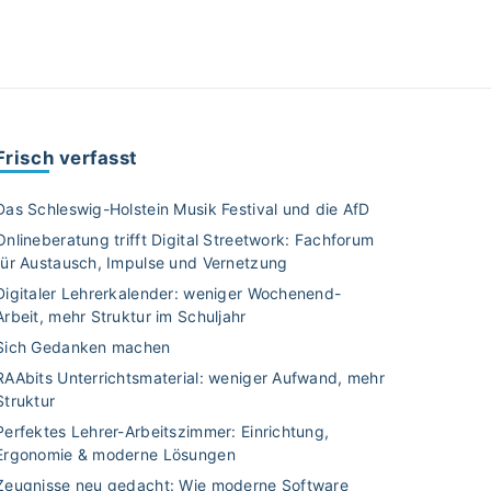
Frisch verfasst
Das Schleswig-Holstein Musik Festival und die AfD
Onlineberatung trifft Digital Streetwork: Fachforum
für Austausch, Impulse und Vernetzung
Digitaler Lehrerkalender: weniger Wochenend-
Arbeit, mehr Struktur im Schuljahr
Sich Gedanken machen
RAAbits Unterrichtsmaterial: weniger Aufwand, mehr
Struktur
Perfektes Lehrer-Arbeitszimmer: Einrichtung,
Ergonomie & moderne Lösungen
Zeugnisse neu gedacht: Wie moderne Software