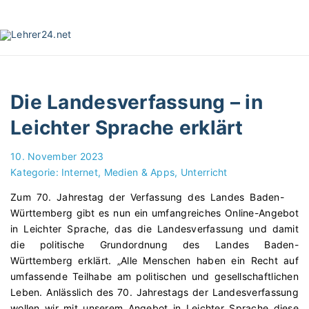
S
k
i
p
t
o
Die Landesverfassung – in
c
o
Leichter Sprache erklärt
n
t
10. November 2023
e
Kategorie:
Internet, Medien & Apps
Unterricht
n
Zum 70. Jahrestag der Verfassung des Landes Baden-
t
Württemberg gibt es nun ein umfangreiches Online-Angebot
in Leichter Sprache, das die Landesverfassung und damit
die politische Grundordnung des Landes Baden-
Württemberg erklärt. „Alle Menschen haben ein Recht auf
umfassende Teilhabe am politischen und gesellschaftlichen
Leben. Anlässlich des 70. Jahrestags der Landesverfassung
wollen wir mit unserem Angebot in Leichter Sprache diese