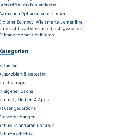
Lehrkräfte wirklich entlastet
Warum ich Aphorismen schreibe
Digitaler Burnout: Wie smarte Lehrer ihre
Unterrichtsvorbereitung durch gezieltes
Zeitmanagement halbieren
Kategorien
Aktuelles
Ausprobiert & getestet
Gastbeiträge
In eigener Sache
Internet, Medien & Apps
Pausengespräche
Pressemeldungen
Schule in anderen Ländern
Schulgeschichte