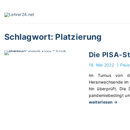
S
k
i
p
t
Schlagwort:
Platzierung
o
c
o
Die PISA-St
n
t
18. Mai 2022
|
Paus
e
Im Turnus von d
n
Heranwachsende im A
t
hin überprüft. Die
pandemiebedingt um 
"
weiterlesen →
D
i
e
P