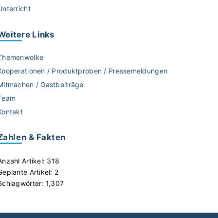
Unterricht
Weitere
Links
Themenwolke
Kooperationen / Produktproben / Pressemeldungen
Mitmachen / Gastbeiträge
Team
Kontakt
Zahlen & Fakten
Anzahl Artikel:
318
Geplante Artikel:
2
Schlagwörter:
1,307