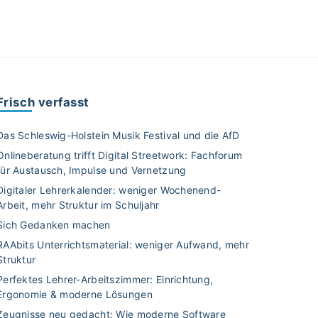
Frisch verfasst
Das Schleswig-Holstein Musik Festival und die AfD
Onlineberatung trifft Digital Streetwork: Fachforum
für Austausch, Impulse und Vernetzung
Digitaler Lehrerkalender: weniger Wochenend-
Arbeit, mehr Struktur im Schuljahr
Sich Gedanken machen
RAAbits Unterrichtsmaterial: weniger Aufwand, mehr
Struktur
Perfektes Lehrer-Arbeitszimmer: Einrichtung,
Ergonomie & moderne Lösungen
Zeugnisse neu gedacht: Wie moderne Software