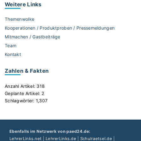
k
Weitere
Links
e
i
R
n
o
Themenwolke
d
l
Kooperationen / Produktproben / Pressemeldungen
t
l
Mitmachen / Gastbeiträge
r
e
Team
e
n
i
Kontakt
k
b
l
t
i
Zahlen & Fakten
m
s
i
c
Anzahl Artikel:
318
c
h
Geplante Artikel:
2
h
e
Schlagwörter:
1,307
i
e
n
“
d
"
e
Ebenfalls im Netzwerk von paed24.de:
n
LehrerLinks.net
|
LehrerLinks.de
|
Schulraetsel.de
|
W