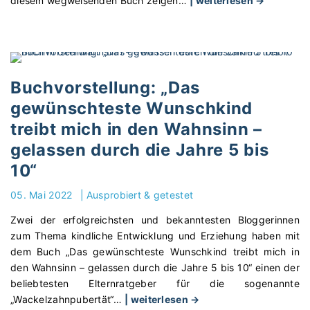
diesem wegweisenden Buch zeigen
…
| weiterlesen →
B
u
c
h
v
Buchvorstellung: „Das
o
gewünschteste Wunschkind
r
treibt mich in den Wahnsinn –
s
t
gelassen durch die Jahre 5 bis
e
10“
l
l
05. Mai 2022
|
Ausprobiert & getestet
u
Zwei der erfolgreichsten und bekanntesten Bloggerinnen
n
zum Thema kindliche Entwicklung und Erziehung haben mit
g
dem Buch „Das gewünschteste Wunschkind treibt mich in
:
den Wahnsinn – gelassen durch die Jahre 5 bis 10“ einen der
„
beliebtesten Elternratgeber für die sogenannte
D
"
„Wackelzahnpubertät“
…
| weiterlesen →
i