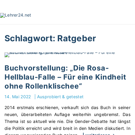
S
k
i
p
t
Schlagwort:
Ratgeber
o
c
o
n
t
Buchvorstellung: „Die Rosa-
e
Hellblau-Falle – Für eine Kindheit
n
ohne Rollenklischee“
t
14. Mai 2022
|
Ausprobiert & getestet
2014 erstmals erschienen, verkauft sich das Buch in seiner
neuen, überarbeiteten Auflage weiterhin ungebremst. Das
Thema ist so aktuell wie nie. Die Gender-Debatte hat längst
die Politik erreicht und wird breit in den Medien diskutiert. In
"