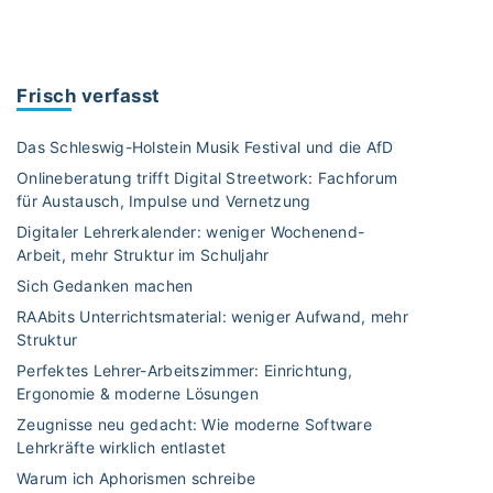
B
e
u
R
c
o
h
s
Frisch verfasst
v
a
o
-
Das Schleswig-Holstein Musik Festival und die AfD
r
H
Onlineberatung trifft Digital Streetwork: Fachforum
s
e
für Austausch, Impulse und Vernetzung
t
l
Digitaler Lehrerkalender: weniger Wochenend-
e
l
Arbeit, mehr Struktur im Schuljahr
l
b
l
Sich Gedanken machen
l
u
a
RAAbits Unterrichtsmaterial: weniger Aufwand, mehr
n
Struktur
u
g
-
Perfektes Lehrer-Arbeitszimmer: Einrichtung,
:
F
Ergonomie & moderne Lösungen
„
a
Zeugnisse neu gedacht: Wie moderne Software
D
l
Lehrkräfte wirklich entlastet
a
l
Warum ich Aphorismen schreibe
s