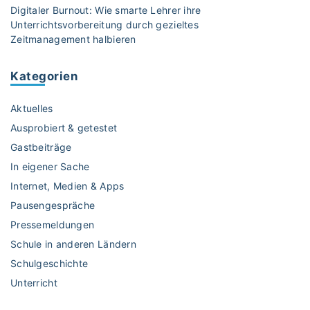
e
Digitaler Burnout: Wie smarte Lehrer ihre
g
–
Unterrichtsvorbereitung durch gezieltes
e
F
Zeitmanagement halbieren
w
ü
ü
r
Kategorien
n
e
s
i
Aktuelles
c
n
h
Ausprobiert & getestet
e
t
K
Gastbeiträge
e
i
In eigener Sache
s
n
Internet, Medien & Apps
t
d
e
Pausengespräche
h
W
e
Pressemeldungen
u
i
Schule in anderen Ländern
n
t
Schulgeschichte
s
o
Unterricht
c
h
h
n