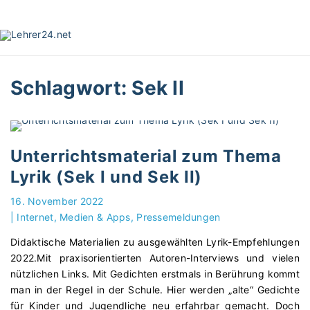
S
k
i
p
t
Schlagwort:
Sek II
o
c
o
n
t
Unterrichtsmaterial zum Thema
e
Lyrik (Sek I und Sek II)
n
t
16. November 2022
|
Internet, Medien & Apps
Pressemeldungen
Didaktische Materialien zu ausgewählten Lyrik-Empfehlungen
2022.Mit praxisorientierten Autoren-Interviews und vielen
nützlichen Links. Mit Gedichten erstmals in Berührung kommt
man in der Regel in der Schule. Hier werden „alte“ Gedichte
für Kinder und Jugendliche neu erfahrbar gemacht. Doch