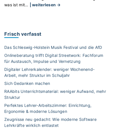
"
was ist mit
…
| weiterlesen →
U
n
t
e
Frisch verfasst
r
r
Das Schleswig-Holstein Musik Festival und die AfD
i
Onlineberatung trifft Digital Streetwork: Fachforum
c
für Austausch, Impulse und Vernetzung
h
Digitaler Lehrerkalender: weniger Wochenend-
t
Arbeit, mehr Struktur im Schuljahr
s
m
Sich Gedanken machen
a
RAAbits Unterrichtsmaterial: weniger Aufwand, mehr
t
Struktur
e
Perfektes Lehrer-Arbeitszimmer: Einrichtung,
r
Ergonomie & moderne Lösungen
i
Zeugnisse neu gedacht: Wie moderne Software
a
Lehrkräfte wirklich entlastet