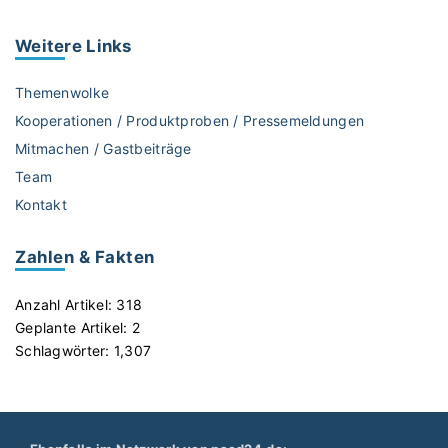
n
d
Weitere
Links
S
e
Themenwolke
k
Kooperationen / Produktproben / Pressemeldungen
I
Mitmachen / Gastbeiträge
I
Team
)
"
Kontakt
Zahlen & Fakten
Anzahl Artikel:
318
Geplante Artikel:
2
Schlagwörter:
1,307