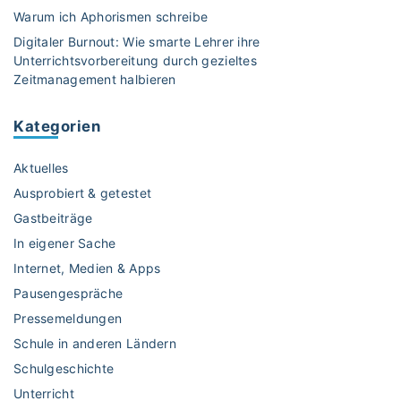
l
Warum ich Aphorismen schreibe
z
Digitaler Burnout: Wie smarte Lehrer ihre
u
Unterrichtsvorbereitung durch gezieltes
m
Zeitmanagement halbieren
T
h
Kategorien
e
m
Aktuelles
a
L
Ausprobiert & getestet
y
Gastbeiträge
r
In eigener Sache
i
Internet, Medien & Apps
k
(
Pausengespräche
S
Pressemeldungen
e
Schule in anderen Ländern
k
Schulgeschichte
I
Unterricht
u