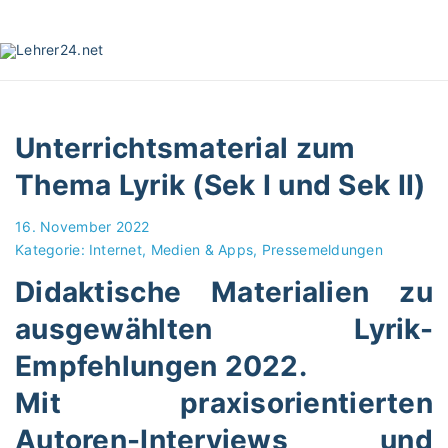
S
k
i
p
t
o
Unterrichtsmaterial zum
c
o
Thema Lyrik (Sek I und Sek II)
n
t
16. November 2022
e
Kategorie:
Internet, Medien & Apps
Pressemeldungen
n
Didaktische Materialien zu
t
ausgewählten Lyrik-
Empfehlungen 2022.
Mit praxisorientierten
Autoren-Interviews und