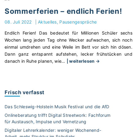
e
2
r
0
Sommerferien – endlich Ferien!
r
2
i
08. Juli 2022
|
Aktuelles
Pausengespräche
2
c
–
Endlich Ferien! Das bedeutet für Millionen Schüler sechs
h
3
Wochen lang jeden Tag ohne Wecker aufwachen, sich noch
t
x
einmal umdrehen und eine Weile im Bett vor sich hin dösen.
s
P
Dann ganz entspannt aufstehen, lecker frühstücken und
m
E
"
danach in Ruhe planen, wie
…
| weiterlesen →
a
S
S
t
T
o
e
A
m
r
S
m
i
Frisch verfasst
"
e
a
r
l
Das Schleswig-Holstein Musik Festival und die AfD
f
z
Onlineberatung trifft Digital Streetwork: Fachforum
e
u
für Austausch, Impulse und Vernetzung
r
m
Digitaler Lehrerkalender: weniger Wochenend-
i
T
Arbeit, mehr Struktur im Schuljahr