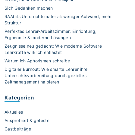
e
h
n
Sich Gedanken machen
e
–
RAAbits Unterrichtsmaterial: weniger Aufwand, mehr
m
e
Struktur
a
n
Perfektes Lehrer-Arbeitszimmer: Einrichtung,
L
d
Ergonomie & moderne Lösungen
y
l
r
Zeugnisse neu gedacht: Wie moderne Software
i
Lehrkräfte wirklich entlastet
i
c
k
Warum ich Aphorismen schreibe
h
(
Digitaler Burnout: Wie smarte Lehrer ihre
F
S
Unterrichtsvorbereitung durch gezieltes
e
e
Zeitmanagement halbieren
r
k
i
I
Kategorien
e
u
n
n
Aktuelles
!
d
"
Ausprobiert & getestet
S
Gastbeiträge
e