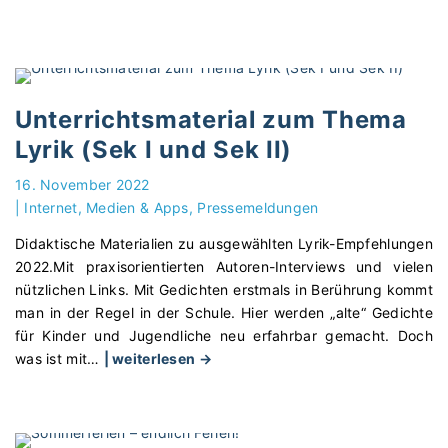
G
e
w
i
n
Unterrichtsmaterial zum Thema
n
Lyrik (Sek I und Sek II)
s
p
16. November 2022
i
|
Internet, Medien & Apps
Pressemeldungen
e
Didaktische Materialien zu ausgewählten Lyrik-Empfehlungen
l
2022.Mit praxisorientierten Autoren-Interviews und vielen
N
nützlichen Links. Mit Gedichten erstmals in Berührung kommt
o
man in der Regel in der Schule. Hier werden „alte“ Gedichte
v
für Kinder und Jugendliche neu erfahrbar gemacht. Doch
e
"
was ist mit
…
| weiterlesen →
m
U
b
n
e
t
r