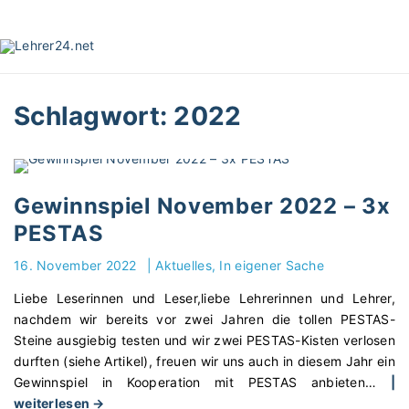
S
k
i
p
t
Schlagwort:
2022
o
c
o
n
t
Gewinnspiel November 2022 – 3x
e
PESTAS
n
t
16. November 2022
|
Aktuelles
In eigener Sache
Liebe Leserinnen und Leser,liebe Lehrerinnen und Lehrer,
nachdem wir bereits vor zwei Jahren die tollen PESTAS-
Steine ausgiebig testen und wir zwei PESTAS-Kisten verlosen
durften (siehe Artikel), freuen wir uns auch in diesem Jahr ein
Gewinnspiel in Kooperation mit PESTAS anbieten
…
|
"
weiterlesen →