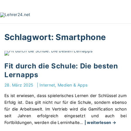
S
k
i
p
t
Schlagwort:
Smartphone
o
c
o
n
t
Fit durch die Schule: Die besten
e
Lernapps
n
t
28. März 2025
|
Internet, Medien & Apps
Es ist erwiesen, dass spielerisches Lernen der Schlüssel zum
Erfolg ist. Das gilt nicht nur für die Schule, sondern ebenso
für die Arbeitswelt. Im Vertrieb wird die Gamification schon
seit Jahren erfolgreich eingesetzt und auch bei
"
Fortbildungen, werden die Lerninhalte
…
| weiterlesen →
F