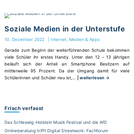
i
t
d
u
Soziale Medien in der Unterstufe
r
c
10. Dezember 2022
|
Internet, Medien & Apps
h
Gerade zum Beginn der weiterführenden Schule bekommen
d
viele Schüler ihr erstes Handy. Unter den 12 – 13 jährigen
i
beläuft sich der Anteil an Smartphone Besitzern auf
e
mittlerweile 95 Prozent. Da der Umgang damit für viele
S
"
Schülerinnen und Schüler neu ist,
…
| weiterlesen →
c
S
h
o
u
z
l
i
e
Frisch verfasst
a
:
l
D
Das Schleswig-Holstein Musik Festival und die AfD
e
i
Onlineberatung trifft Digital Streetwork: Fachforum
M