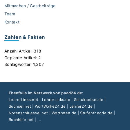
Mitmachen / Gastbeiträge
Team
Kontakt
Zahlen & Fakten
Anzahl Artikel:
318
Geplante Artikel:
2
Schlagwörter:
1,307
Ebenfalls im Netzwerk von paed24.de:
LehrerLinks.net
|
LehrerLinks.de
|
Schulraetsel.de
|
Suchsel.net
|
WortWolke24.de
|
Lehrer24.de
|
Notenschluessel.net
|
Wortraten.de
|
Stufentheorie.de
|
Buchhilfe.net
| ...