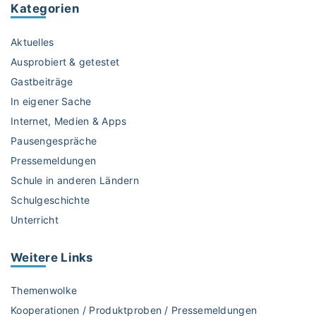
Kategorien
e
m
l
u
Aktuelles
s
n
L
b
Ausprobiert & getestet
ö
i
Gastbeiträge
s
s
In eigener Sache
u
t
Internet, Medien & Apps
n
d
g
Pausengespräche
u
!
?
Pressemeldungen
"
”
Schule in anderen Ländern
"
Schulgeschichte
Unterricht
Weitere
Links
Themenwolke
Kooperationen / Produktproben / Pressemeldungen