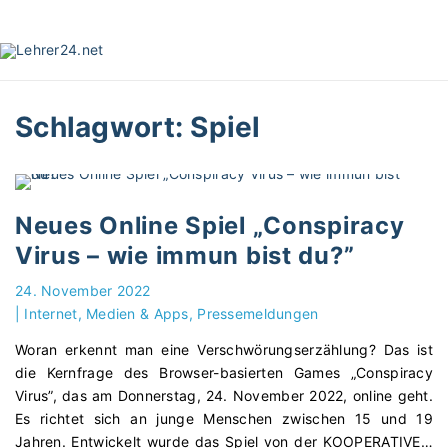
S
k
i
p
t
Schlagwort:
Spiel
o
c
o
n
t
Neues Online Spiel „Conspiracy
e
Virus – wie immun bist du?”
n
t
24. November 2022
|
Internet, Medien & Apps
Pressemeldungen
Woran erkennt man eine Verschwörungserzählung? Das ist
die Kernfrage des Browser-basierten Games „Conspiracy
Virus”, das am Donnerstag, 24. November 2022, online geht.
Es richtet sich an junge Menschen zwischen 15 und 19
Jahren. Entwickelt wurde das Spiel von der KOOPERATIVE
…