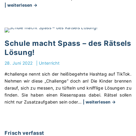
"
| weiterlesen →
N
e
u
e
s
Schule macht Spass – des Rätsels
O
Lösung!
n
l
28. Juni 2022
|
Unterricht
i
#challenge nennt sich der heißbegehrte Hashtag auf TikTok.
n
Nehmen wir diese „Challenge“ doch an! Die Kinder brennen
e
darauf, sich zu messen, zu tüfteln und knifflige Lösungen zu
S
finden. Sie haben einen Riesenspass dabei. Rätsel sollen
p
"
nicht nur Zusatzaufgaben sein oder
…
| weiterlesen →
i
S
e
c
l
h
„
u
C
Frisch verfasst