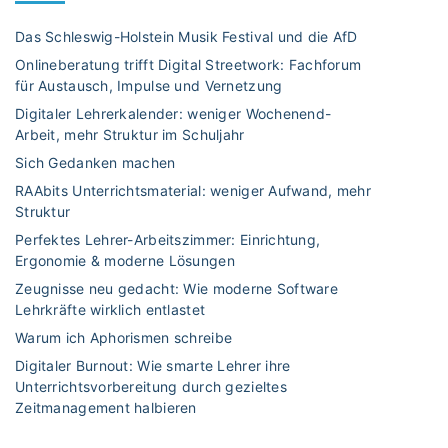
l
o
e
n
Das Schleswig-Holstein Musik Festival und die AfD
m
s
Onlineberatung trifft Digital Streetwork: Fachforum
a
p
für Austausch, Impulse und Vernetzung
c
i
Digitaler Lehrerkalender: weniger Wochenend-
h
r
Arbeit, mehr Struktur im Schuljahr
t
a
S
Sich Gedanken machen
c
p
y
RAAbits Unterrichtsmaterial: weniger Aufwand, mehr
a
V
Struktur
s
i
Perfektes Lehrer-Arbeitszimmer: Einrichtung,
s
r
Ergonomie & moderne Lösungen
–
u
Zeugnisse neu gedacht: Wie moderne Software
d
s
Lehrkräfte wirklich entlastet
e
–
Warum ich Aphorismen schreibe
s
w
Digitaler Burnout: Wie smarte Lehrer ihre
R
i
Unterrichtsvorbereitung durch gezieltes
ä
e
Zeitmanagement halbieren
t
i
s
m