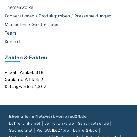
a
p
Themenwolke
b
ä
Kooperationen / Produktproben / Pressemeldungen
e
d
Mitmachen / Gastbeiträge
"
a
Team
g
o
Kontakt
g
i
Zahlen & Fakten
s
c
Anzahl Artikel:
318
h
Geplante Artikel:
2
e
Schlagwörter:
1,307
m
W
e
r
Ebenfalls im Netzwerk von paed24.de:
t
LehrerLinks.net
|
LehrerLinks.de
|
Schulraetsel.de
|
"
Suchsel.net
|
WortWolke24.de
|
Lehrer24.de
|