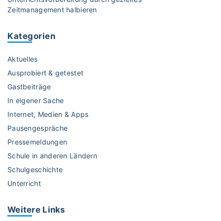
t
h
Zeitmanagement halbieren
i
e
g
H
e
Kategorien
e
n
r
B
Aktuelles
a
a
u
Ausprobiert & getestet
l
s
Gastbeiträge
l
f
In eigener Sache
z
o
u
Internet, Medien & Apps
r
m
d
Pausengespräche
e
e
Pressemeldungen
h
r
Schule in anderen Ländern
r
u
Schulgeschichte
T
n
e
Unterricht
g
i
m
l
i
Weitere
Links
h
t