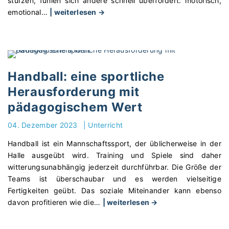
stürzen, fühlen sich andere schnell überfordert: motorisch,
"
emotional
…
| weiterlesen →
I
n
k
l
u
Handball: eine sportliche
s
Herausforderung mit
i
pädagogischem Wert
o
n
04. Dezember 2023
|
Unterricht
i
m
Handball ist ein Mannschaftssport, der üblicherweise in der
S
Halle ausgeübt wird. Training und Spiele sind daher
p
witterungsunabhängig jederzeit durchführbar. Die Größe der
o
Teams ist überschaubar und es werden vielseitige
r
Fertigkeiten geübt. Das soziale Miteinander kann ebenso
t
"
davon profitieren wie die
…
| weiterlesen →
u
H
n
a