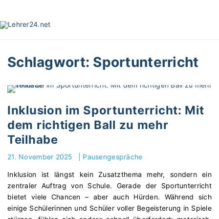
S
k
i
p
t
Schlagwort:
Sportunterricht
o
c
o
n
t
Inklusion im Sportunterricht: Mit
e
dem richtigen Ball zu mehr
n
Teilhabe
t
21. November 2025
|
Pausengespräche
Inklusion ist längst kein Zusatzthema mehr, sondern ein
zentraler Auftrag von Schule. Gerade der Sportunterricht
bietet viele Chancen – aber auch Hürden. Während sich
einige Schülerinnen und Schüler voller Begeisterung in Spiele