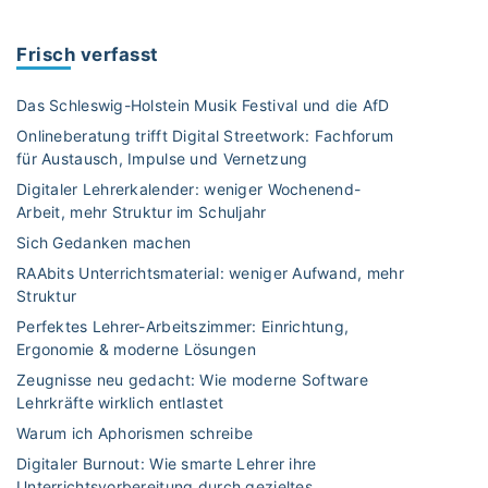
t
n
e
d
Frisch verfasst
r
b
r
a
Das Schleswig-Holstein Musik Festival und die AfD
i
l
Onlineberatung trifft Digital Streetwork: Fachforum
c
l
für Austausch, Impulse und Vernetzung
h
:
t
Digitaler Lehrerkalender: weniger Wochenend-
e
Arbeit, mehr Struktur im Schuljahr
:
i
M
n
Sich Gedanken machen
i
e
RAAbits Unterrichtsmaterial: weniger Aufwand, mehr
t
s
Struktur
d
p
Perfektes Lehrer-Arbeitszimmer: Einrichtung,
e
o
Ergonomie & moderne Lösungen
m
r
Zeugnisse neu gedacht: Wie moderne Software
r
t
Lehrkräfte wirklich entlastet
i
l
Warum ich Aphorismen schreibe
c
i
h
Digitaler Burnout: Wie smarte Lehrer ihre
c
Unterrichtsvorbereitung durch gezieltes