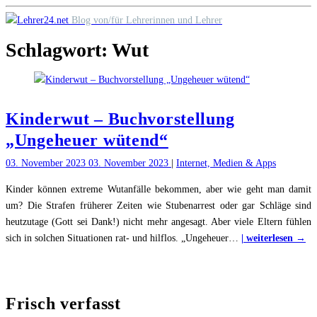
Skip
Blog von/für Lehrerinnen und Lehrer
to
Schlagwort:
Wut
content
Kinderwut – Buchvorstellung
„Ungeheuer wütend“
03. November 2023
03. November 2023
|
Internet, Medien & Apps
Kinder können extreme Wutanfälle bekommen, aber wie geht man damit
um? Die Strafen früherer Zeiten wie Stubenarrest oder gar Schläge sind
heutzutage (Gott sei Dank!) nicht mehr angesagt. Aber viele Eltern fühlen
"K
sich in solchen Situationen rat- und hilflos. „Ungeheuer
…
| weiterlesen →
–
Bu
„U
Frisch verfasst
wü