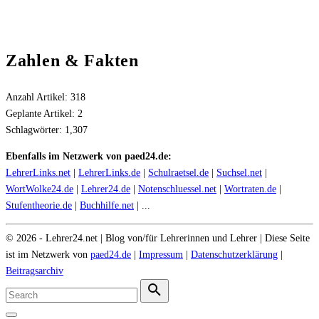
Zahlen & Fakten
Anzahl Artikel:
318
Geplante Artikel:
2
Schlagwörter:
1,307
Ebenfalls im Netzwerk von paed24.de:
LehrerLinks.net
|
LehrerLinks.de
|
Schulraetsel.de
|
Suchsel.net
|
WortWolke24.de
|
Lehrer24.de
|
Notenschluessel.net
|
Wortraten.de
|
Stufentheorie.de
|
Buchhilfe.net
| ...
©
2026
- Lehrer24.net | Blog von/für Lehrerinnen und Lehrer | Diese Seite
ist im Netzwerk von
paed24.de
|
Impressum
|
Datenschutzerklärung
|
Beitragsarchiv
Search
for:
Search
Go