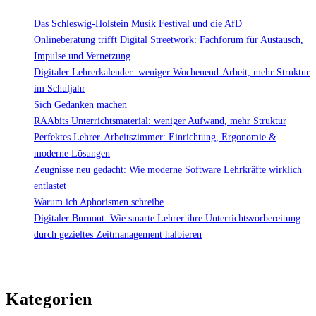
Das Schleswig-Holstein Musik Festival und die AfD
Onlineberatung trifft Digital Streetwork: Fachforum für Austausch,
Impulse und Vernetzung
Digitaler Lehrerkalender: weniger Wochenend-Arbeit, mehr Struktur
im Schuljahr
Sich Gedanken machen
RAAbits Unterrichtsmaterial: weniger Aufwand, mehr Struktur
Perfektes Lehrer-Arbeitszimmer: Einrichtung, Ergonomie &
moderne Lösungen
Zeugnisse neu gedacht: Wie moderne Software Lehrkräfte wirklich
entlastet
Warum ich Aphorismen schreibe
Digitaler Burnout: Wie smarte Lehrer ihre Unterrichtsvorbereitung
durch gezieltes Zeitmanagement halbieren
Kategorien