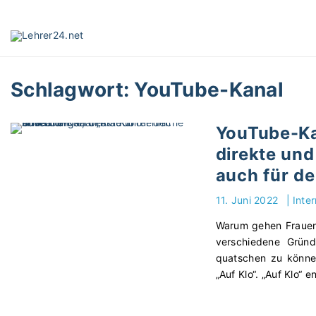
S
k
i
p
t
Schlagwort:
YouTube-Kanal
o
c
o
YouTube-Ka
n
direkte und
t
e
auch für de
n
11. Juni 2022
|
Inte
t
Warum gehen Frauen 
verschiedene Gründ
quatschen zu könne
„Auf Klo“. „Auf Klo“ 