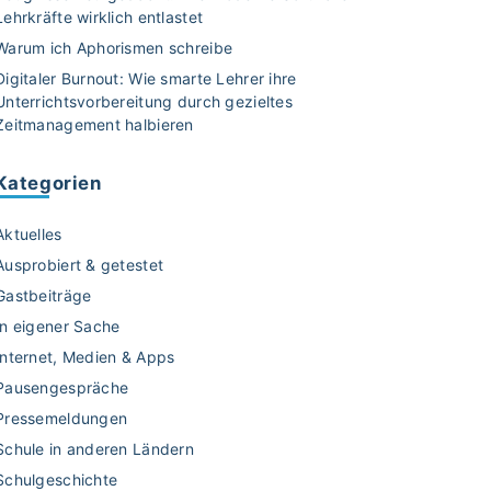
Lehrkräfte wirklich entlastet
Warum ich Aphorismen schreibe
Digitaler Burnout: Wie smarte Lehrer ihre
Unterrichtsvorbereitung durch gezieltes
Zeitmanagement halbieren
Kategorien
Aktuelles
Ausprobiert & getestet
Gastbeiträge
In eigener Sache
Internet, Medien & Apps
Pausengespräche
Pressemeldungen
Schule in anderen Ländern
Schulgeschichte