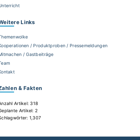
Unterricht
Weitere
Links
Themenwolke
Kooperationen / Produktproben / Pressemeldungen
Mitmachen / Gastbeiträge
Team
Kontakt
Zahlen & Fakten
Anzahl Artikel:
318
Geplante Artikel:
2
Schlagwörter:
1,307