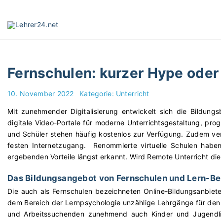
S
k
i
p
t
o
Fernschulen: kurzer Hype oder
c
o
10. November 2022
Kategorie:
Unterricht
n
t
Mit zunehmender Digitalisierung entwickelt sich die Bildung
e
digitale Video-Portale für moderne Unterrichtsgestaltung, pr
n
und Schüler stehen häufig kostenlos zur Verfügung. Zudem ve
t
festen Internetzugang. Renommierte virtuelle Schulen habe
ergebenden Vorteile längst erkannt. Wird Remote Unterricht di
Das Bildungsangebot von Fernschulen und Lern-Be
Die auch als Fernschulen bezeichneten Online-Bildungsanbiet
dem Bereich der Lernpsychologie unzählige Lehrgänge für den 
und Arbeitssuchenden zunehmend auch Kinder und Jugendlic