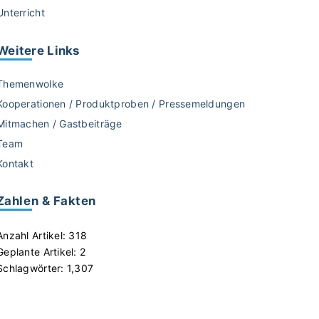
Unterricht
Weitere
Links
Themenwolke
Kooperationen / Produktproben / Pressemeldungen
Mitmachen / Gastbeiträge
Team
Kontakt
Zahlen & Fakten
Anzahl Artikel:
318
Geplante Artikel:
2
Schlagwörter:
1,307