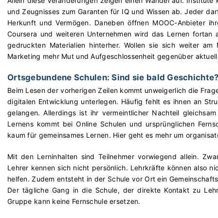
Allein diese Veränderungen zeigen einen Wandel auf. Institut
und Zeugnisses zum Garanten für IQ und Wissen ab. Jeder darf
Herkunft und Vermögen. Daneben öffnen MOOC-Anbieter ihre 
Coursera und weiteren Unternehmen wird das Lernen fortan au
gedruckten Materialien hinterher. Wollen sie sich weiter a
Marketing mehr Mut und Aufgeschlossenheit gegenüber aktuel
Ortsgebundene Schulen: Sind sie bald Geschichte
Beim Lesen der vorherigen Zeilen kommt unweigerlich die Frage
digitalen Entwicklung unterlegen. Häufig fehlt es ihnen an Str
gelangen. Allerdings ist ihr vermeintlicher Nachteil gleichsa
Lernens kommt bei Online Schulen und ursprünglichen Fernsc
kaum für gemeinsames Lernen. Hier geht es mehr um organisat
Mit den Lerninhalten sind Teilnehmer vorwiegend allein. Zwa
Lehrer kennen sich nicht persönlich. Lehrkräfte können also ni
helfen. Zudem entsteht in der Schule vor Ort ein Gemeinschaft
Der tägliche Gang in die Schule, der direkte Kontakt zu Leh
Gruppe kann keine Fernschule ersetzen.