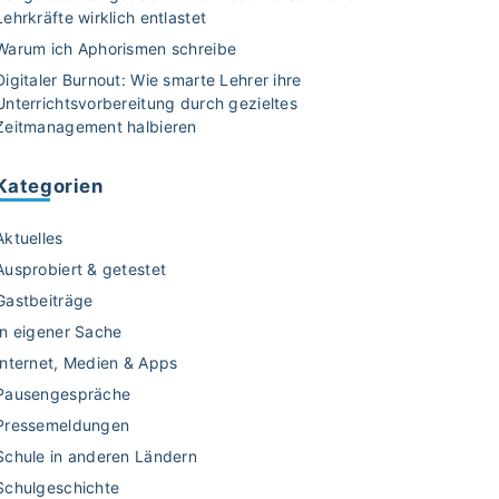
Lehrkräfte wirklich entlastet
Warum ich Aphorismen schreibe
Digitaler Burnout: Wie smarte Lehrer ihre
Unterrichtsvorbereitung durch gezieltes
Zeitmanagement halbieren
Kategorien
Aktuelles
Ausprobiert & getestet
Gastbeiträge
In eigener Sache
Internet, Medien & Apps
Pausengespräche
Pressemeldungen
Schule in anderen Ländern
Schulgeschichte