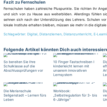
Fazit zu Fernschulen
Fernschulen haben zahlreiche Pluspunkte. Sie richten ihr Ange
und sich von zu Hause aus weiterbilden. Allerdings fühlen sic
sehnen sich nach der Unterstützung des Lehrers. Schulen vor 
lokale Institute erhalten bleiben, müssen sie mehr in die digita
Schlagwörter:
Digital
Distanzlernen
Distanzunterricht
E-Learn
Folgende Artikel könnten Dich auch interessier
So bereiten Sie Ihre
10 Finger-Tastschreiben I
Di
Schulklasse auf die
kinderleicht lernen mit
ef
Abschlussprüfungen vor
unserem innovativen
Ar
Lernsystem
Le
Die Merianschule
Workbook:
Di
Seligenstadt – Lernen fürs
„Selbstregulation für 3- bis
ve
Leben
6-Jährige“
Un