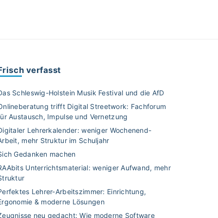
Frisch verfasst
Das Schleswig-Holstein Musik Festival und die AfD
Onlineberatung trifft Digital Streetwork: Fachforum
für Austausch, Impulse und Vernetzung
Digitaler Lehrerkalender: weniger Wochenend-
Arbeit, mehr Struktur im Schuljahr
Sich Gedanken machen
RAAbits Unterrichtsmaterial: weniger Aufwand, mehr
Struktur
Perfektes Lehrer-Arbeitszimmer: Einrichtung,
Ergonomie & moderne Lösungen
Zeugnisse neu gedacht: Wie moderne Software