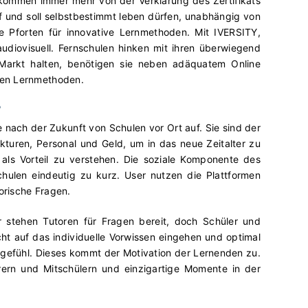
e kommen immer mehr von der Verklärung des Zertifikats
 und soll selbstbestimmt leben dürfen, unabhängig von
Pforten für innovative Lernmethoden. Mit IVERSITY,
diovisuell. Fernschulen hinken mit ihren überwiegend
m Markt halten, benötigen sie neben adäquatem Online
len Lernmethoden.
?
 nach der Zukunft von Schulen vor Ort auf. Sie sind der
ukturen, Personal und Geld, um in das neue Zeitalter zu
m als Vorteil zu verstehen. Die soziale Komponente des
hulen eindeutig zu kurz. User nutzen die Plattformen
orische Fragen.
r stehen Tutoren für Fragen bereit, doch Schüler und
cht auf das individuelle Vorwissen eingehen und optimal
sgefühl. Dieses kommt der Motivation der Lernenden zu.
rern und Mitschülern und einzigartige Momente in der