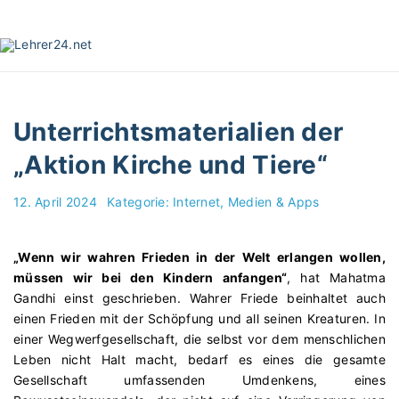
S
k
i
p
t
o
Unterrichtsmaterialien der
c
o
„Aktion Kirche und Tiere“
n
t
12. April 2024
Kategorie:
Internet, Medien & Apps
e
n
t
„Wenn wir wahren Frieden in der Welt erlangen wollen,
müssen wir bei den Kindern anfangen“
, hat Mahatma
Gandhi einst geschrieben. Wahrer Friede beinhaltet auch
einen Frieden mit der Schöpfung und all seinen Kreaturen. In
einer Wegwerfgesellschaft, die selbst vor dem menschlichen
Leben nicht Halt macht, bedarf es eines die gesamte
Gesellschaft umfassenden Umdenkens, eines