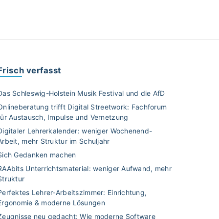
Frisch verfasst
Das Schleswig-Holstein Musik Festival und die AfD
Onlineberatung trifft Digital Streetwork: Fachforum
für Austausch, Impulse und Vernetzung
Digitaler Lehrerkalender: weniger Wochenend-
Arbeit, mehr Struktur im Schuljahr
Sich Gedanken machen
RAAbits Unterrichtsmaterial: weniger Aufwand, mehr
Struktur
Perfektes Lehrer-Arbeitszimmer: Einrichtung,
Ergonomie & moderne Lösungen
Zeugnisse neu gedacht: Wie moderne Software