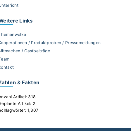
Unterricht
Weitere
Links
Themenwolke
Kooperationen / Produktproben / Pressemeldungen
Mitmachen / Gastbeiträge
Team
Kontakt
Zahlen & Fakten
Anzahl Artikel:
318
Geplante Artikel:
2
Schlagwörter:
1,307