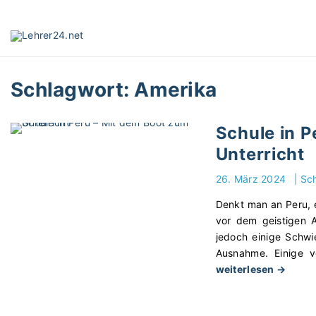
S
k
i
p
t
Schlagwort:
Amerika
o
c
o
Schule in P
n
Unterricht
t
e
26. März 2024
|
Sch
n
t
Denkt man an Peru, 
vor dem geistigen 
jedoch einige Schwie
Ausnahme. Einige 
"
weiterlesen →
S
c