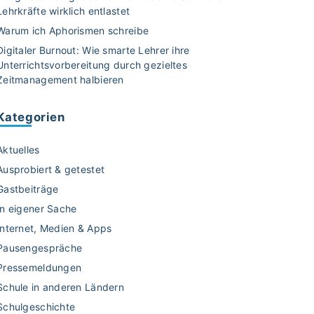
Lehrkräfte wirklich entlastet
Warum ich Aphorismen schreibe
Digitaler Burnout: Wie smarte Lehrer ihre
Unterrichtsvorbereitung durch gezieltes
Zeitmanagement halbieren
Kategorien
Aktuelles
Ausprobiert & getestet
Gastbeiträge
In eigener Sache
Internet, Medien & Apps
Pausengespräche
Pressemeldungen
Schule in anderen Ländern
Schulgeschichte