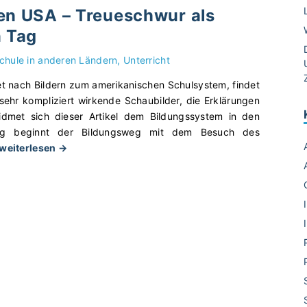
den USA – Treueschwur als
n Tag
chule in anderen Ländern
Unterricht
et nach Bildern zum amerikanischen Schulsystem, findet
ehr kompliziert wirkende Schaubilder, die Erklärungen
idmet sich dieser Artikel dem Bildungssystem in den
ig beginnt der Bildungsweg mit dem Besuch des
"
 weiterlesen →
S
c
h
u
l
e
i
n
d
e