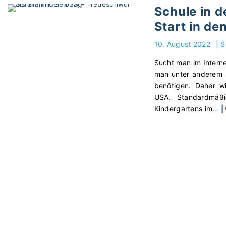
h
Schule in 
u
Start in de
l
e
10. August 2022
|
S
i
n
Sucht man im Intern
P
man unter anderem s
e
benötigen. Daher w
r
USA. Standardmäß
u
Kindergartens im
…
|
–
M
i
t
d
e
m
B
o
o