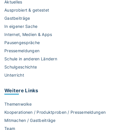
Aktuelles
!
u
"
Ausprobiert & getestet
e
Gastbeiträge
r
e
In eigener Sache
i
Internet, Medien & Apps
n
Pausengespräche
s
Pressemeldungen
t
e
Schule in anderen Ländern
i
Schulgeschichte
g
Unterricht
e
r
Weitere
Links
"
Themenwolke
Kooperationen / Produktproben / Pressemeldungen
Mitmachen / Gastbeiträge
Team