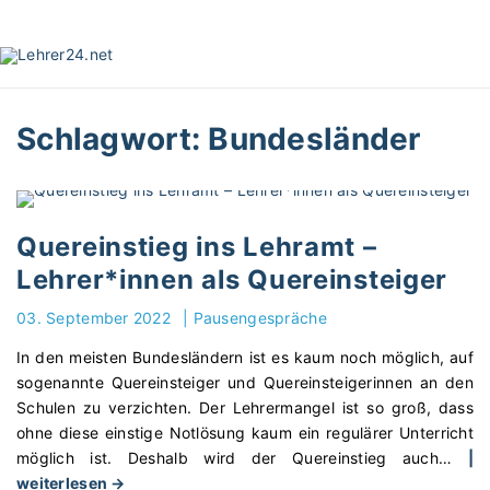
S
k
i
p
t
Schlagwort:
Bundesländer
o
c
o
n
t
Quereinstieg ins Lehramt –
e
Lehrer*innen als Quereinsteiger
n
t
03. September 2022
|
Pausengespräche
In den meisten Bundesländern ist es kaum noch möglich, auf
sogenannte Quereinsteiger und Quereinsteigerinnen an den
Schulen zu verzichten. Der Lehrermangel ist so groß, dass
ohne diese einstige Notlösung kaum ein regulärer Unterricht
möglich ist. Deshalb wird der Quereinstieg auch
…
|
"
weiterlesen →