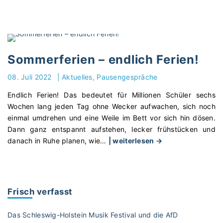
Q
u
e
r
e
Sommerferien – endlich Ferien!
i
n
08. Juli 2022
|
Aktuelles
Pausengespräche
s
Endlich Ferien! Das bedeutet für Millionen Schüler sechs
t
Wochen lang jeden Tag ohne Wecker aufwachen, sich noch
i
einmal umdrehen und eine Weile im Bett vor sich hin dösen.
e
Dann ganz entspannt aufstehen, lecker frühstücken und
g
"
danach in Ruhe planen, wie
…
| weiterlesen →
i
S
n
o
s
m
L
m
e
Frisch verfasst
e
h
r
r
Das Schleswig-Holstein Musik Festival und die AfD
f