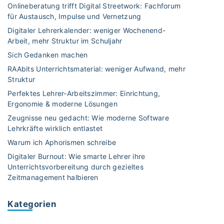
a
Onlineberatung trifft Digital Streetwork: Fachforum
e
m
für Austausch, Impulse und Vernetzung
r
t
Digitaler Lehrerkalender: weniger Wochenend-
i
–
Arbeit, mehr Struktur im Schuljahr
e
L
n
Sich Gedanken machen
e
–
RAAbits Unterrichtsmaterial: weniger Aufwand, mehr
h
e
Struktur
r
n
Perfektes Lehrer-Arbeitszimmer: Einrichtung,
e
d
Ergonomie & moderne Lösungen
r
l
*
Zeugnisse neu gedacht: Wie moderne Software
i
Lehrkräfte wirklich entlastet
i
c
n
Warum ich Aphorismen schreibe
h
n
Digitaler Burnout: Wie smarte Lehrer ihre
F
e
Unterrichtsvorbereitung durch gezieltes
e
n
Zeitmanagement halbieren
r
a
i
l
Kategorien
e
s
n
Q