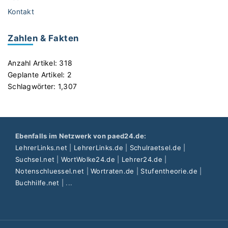
Kontakt
Zahlen & Fakten
Anzahl Artikel:
318
Geplante Artikel:
2
Schlagwörter:
1,307
Ebenfalls im Netzwerk von paed24.de:
LehrerLinks.net
|
LehrerLinks.de
|
Schulraetsel.de
|
Suchsel.net
|
WortWolke24.de
|
Lehrer24.de
|
Notenschluessel.net
|
Wortraten.de
|
Stufentheorie.de
|
Buchhilfe.net
| ...