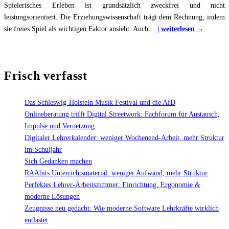
Spielerisches Erleben ist grundsätzlich zweckfrei und nicht
leistungsorientiert. Die Erziehungswissenschaft trägt dem Rechnung, indem
"Einsat
sie freies Spiel als wichtigen Faktor ansieht. Auch
…
| weiterlesen →
von
digitale
Spielen
Frisch verfasst
im
Unterri
Das Schleswig-Holstein Musik Festival und die AfD
Onlineberatung trifft Digital Streetwork: Fachforum für Austausch,
Impulse und Vernetzung
Digitaler Lehrerkalender: weniger Wochenend-Arbeit, mehr Struktur
im Schuljahr
Sich Gedanken machen
RAAbits Unterrichtsmaterial: weniger Aufwand, mehr Struktur
Perfektes Lehrer-Arbeitszimmer: Einrichtung, Ergonomie &
moderne Lösungen
Zeugnisse neu gedacht: Wie moderne Software Lehrkräfte wirklich
entlastet