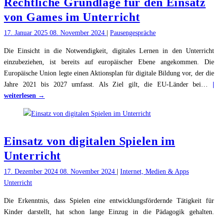
Rechtliche Grundlage für den Einsatz
von Games im Unterricht
17. Januar 2025
08. November 2024
|
Pausengespräche
Die Einsicht in die Notwendigkeit, digitales Lernen in den Unterricht
einzubeziehen, ist bereits auf europäischer Ebene angekommen. Die
Europäische Union legte einen Aktionsplan für digitale Bildung vor, der die
Jahre 2021 bis 2027 umfasst. Als Ziel gilt, die EU-Länder bei
…
|
"Rechtliche
weiterlesen →
Grundlage
für
den
Einsatz von digitalen Spielen im
Einsatz
von
Unterricht
Games
17. Dezember 2024
08. November 2024
|
Internet, Medien & Apps
im
Unterricht
Unterricht"
Die Erkenntnis, dass Spielen eine entwicklungsfördernde Tätigkeit für
Kinder darstellt, hat schon lange Einzug in die Pädagogik gehalten.