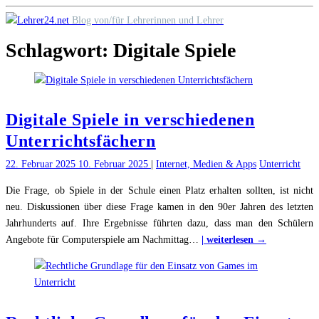
Skip
Blog von/für Lehrerinnen und Lehrer
to
Schlagwort:
Digitale Spiele
content
Digitale Spiele in verschiedenen
Unterrichtsfächern
22. Februar 2025
10. Februar 2025
|
Internet, Medien & Apps
Unterricht
Die Frage, ob Spiele in der Schule einen Platz erhalten sollten, ist nicht
neu. Diskussionen über diese Frage kamen in den 90er Jahren des letzten
Jahrhunderts auf. Ihre Ergebnisse führten dazu, dass man den Schülern
"Digitale
Angebote für Computerspiele am Nachmittag
…
| weiterlesen →
Spiele
in
verschieden
Unterrichts