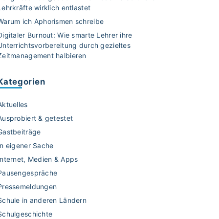
Lehrkräfte wirklich entlastet
Warum ich Aphorismen schreibe
Digitaler Burnout: Wie smarte Lehrer ihre
Unterrichtsvorbereitung durch gezieltes
Zeitmanagement halbieren
Kategorien
Aktuelles
Ausprobiert & getestet
Gastbeiträge
In eigener Sache
Internet, Medien & Apps
Pausengespräche
Pressemeldungen
Schule in anderen Ländern
Schulgeschichte