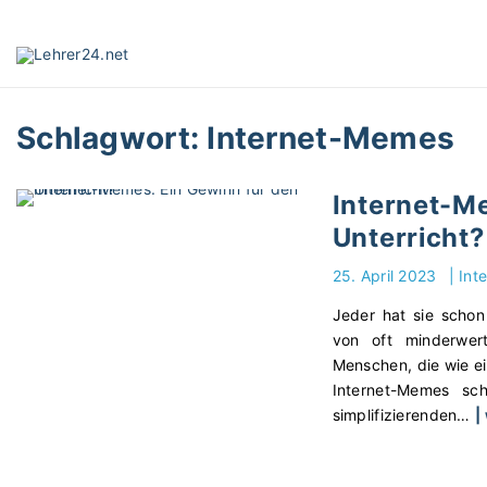
S
k
i
p
t
Schlagwort:
Internet-Memes
o
c
o
Internet-M
n
Unterricht?
t
e
25. April 2023
|
Int
n
t
Jeder hat sie schon
von oft minderwert
Menschen, die wie ei
Internet-Memes sch
simplifizierenden
…
|