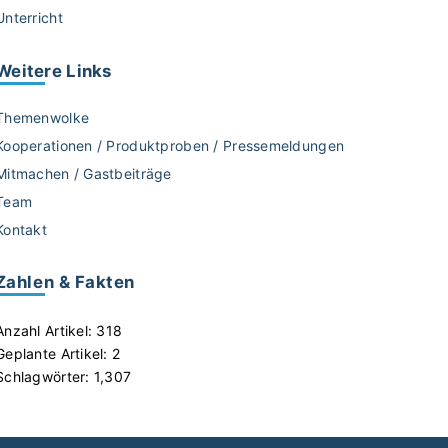
Unterricht
Weitere
Links
Themenwolke
Kooperationen / Produktproben / Pressemeldungen
Mitmachen / Gastbeiträge
Team
Kontakt
Zahlen & Fakten
Anzahl Artikel:
318
Geplante Artikel:
2
Schlagwörter:
1,307