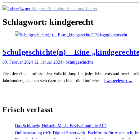
Skip
Blog von/für Lehrerinnen und Lehrer
to
Schlagwort:
kindgerecht
content
Schulgeschichte(n) – Eine „kindgerecht
09. Februar 2024
12. Januar 2024
|
Schulgeschichte
Die Idee einer umfassenden Volksbildung für jedes Kind entstand bereits w
"Sc
Jahrhundert, als man sich dazu entschied, die kindliche
…
| weiterlesen →
–
Ein
„ki
Frisch verfasst
Päd
ent
Das Schleswig-Holstein Musik Festival und die AfD
Onlineberatung trifft Digital Streetwork: Fachforum für Austausch, I