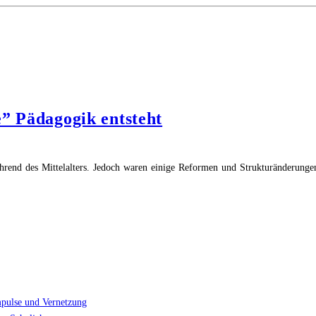
e” Pädagogik entsteht
ährend des Mittelalters. Jedoch waren einige Reformen und Strukturänderungen
hulgeschichte(n)
e
ndgerechte”
agogik
steht"
mpulse und Vernetzung