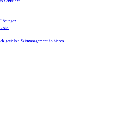
im Schuljahr
 Lösungen
lastet
rch gezieltes Zeitmanagement halbieren