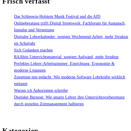
Frisch verfasst
Erklärung"
Das Schleswig-Holstein Musik Festival und die AfD
Onlineberatung trifft Digital Streetwork: Fachforum für Austausch,
Impulse und Vernetzung
Digitaler Lehrerkalender: weniger Wochenend-Arbeit, mehr Struktur
im Schuljahr
Sich Gedanken machen
RAAbits Unterrichtsmaterial: weniger Aufwand, mehr Struktur
Perfektes Lehrer-Arbeitszimmer: Einrichtung, Ergonomie &
moderne Lösungen
Zeugnisse neu gedacht: Wie moderne Software Lehrkräfte wirklich
entlastet
Warum ich Aphorismen schreibe
Digitaler Burnout: Wie smarte Lehrer ihre Unterrichtsvorbereitung
durch gezieltes Zeitmanagement halbieren
Kategorien