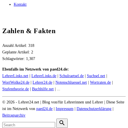
Kontakt
Zahlen & Fakten
Anzahl Artikel:
318
Geplante Artikel:
2
Schlagwörter:
1,307
Ebenfalls im Netzwerk von paed24.de:
LehrerLinks.net
|
LehrerLinks.de
|
Schulraetsel.de
|
Suchsel.net
|
WortWolke24.de
|
Lehrer24.de
|
Notenschluessel.net
|
Wortraten.de
|
Stufentheorie.de
|
Buchhilfe.net
| ...
©
2026
- Lehrer24.net | Blog von/für Lehrerinnen und Lehrer | Diese Seite
ist im Netzwerk von
paed24.de
|
Impressum
|
Datenschutzerklärung
|
Beitragsarchiv
Search