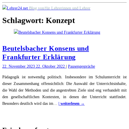
Skip
Blog von/für Lehrerinnen und Lehrer
to
Schlagwort:
Konzept
content
Beutelsbacher Konsens und
Frankfurter Erklärung
22. November 2023
22. Oktober 2022
|
Pausengespräche
Pädagogik ist notwendig politisch. Insbesondere im Schulunterricht ist
dieser Zusammenhang offensichtlich: Die Auswahl der Unterrichtsinhalte,
die Wahl der Methoden und die angestrebten Ziele sind eng verbandelt mit
den gesellschaftlichen Kontexten, in denen der Unterricht stattfindet.
"Beutelsbacher
Besonders deutlich wird das im
…
| weiterlesen →
Konsens
und
Frankfurter