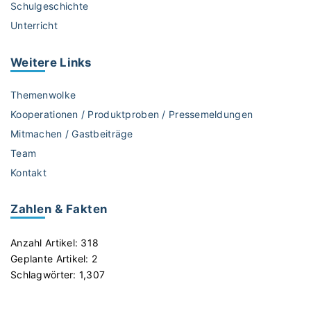
Schulgeschichte
n
Unterricht
g
m
i
Weitere
Links
t
p
Themenwolke
ä
Kooperationen / Produktproben / Pressemeldungen
d
Mitmachen / Gastbeiträge
a
Team
g
o
Kontakt
g
i
Zahlen & Fakten
s
c
Anzahl Artikel:
318
h
Geplante Artikel:
2
e
Schlagwörter:
1,307
m
W