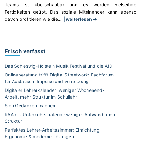
Teams ist überschaubar und es werden vielseitige
Fertigkeiten geübt. Das soziale Miteinander kann ebenso
"
davon profitieren wie die
…
| weiterlesen →
H
a
n
d
Frisch verfasst
b
a
Das Schleswig-Holstein Musik Festival und die AfD
l
Onlineberatung trifft Digital Streetwork: Fachforum
l
für Austausch, Impulse und Vernetzung
:
Digitaler Lehrerkalender: weniger Wochenend-
e
Arbeit, mehr Struktur im Schuljahr
i
n
Sich Gedanken machen
e
RAAbits Unterrichtsmaterial: weniger Aufwand, mehr
s
Struktur
p
Perfektes Lehrer-Arbeitszimmer: Einrichtung,
o
Ergonomie & moderne Lösungen