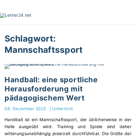
S
k
i
p
t
Schlagwort:
o
c
Mannschaftssport
o
n
t
e
Handball: eine sportliche
n
t
Herausforderung mit
pädagogischem Wert
04. Dezember 2023
|
Unterricht
Handball ist ein Mannschaftssport, der üblicherweise in der
Halle ausgeübt wird. Training und Spiele sind daher
witterungsunabhängig jederzeit durchführbar. Die Größe der