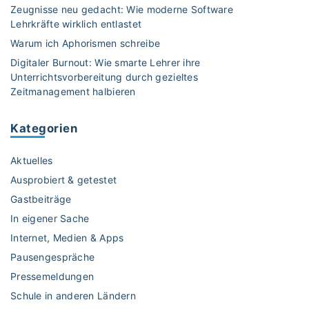
r
Zeugnisse neu gedacht: Wie moderne Software
t
Lehrkräfte wirklich entlastet
l
Warum ich Aphorismen schreibe
i
Digitaler Burnout: Wie smarte Lehrer ihre
c
Unterrichtsvorbereitung durch gezieltes
h
Zeitmanagement halbieren
e
H
Kategorien
e
r
Aktuelles
a
u
Ausprobiert & getestet
s
Gastbeiträge
f
In eigener Sache
o
Internet, Medien & Apps
r
d
Pausengespräche
e
Pressemeldungen
r
Schule in anderen Ländern
u