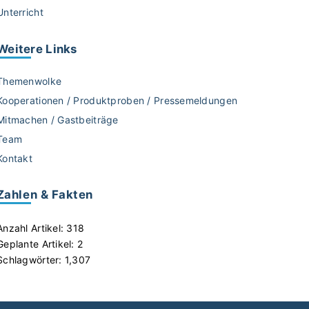
Unterricht
Weitere
Links
Themenwolke
Kooperationen / Produktproben / Pressemeldungen
Mitmachen / Gastbeiträge
Team
Kontakt
Zahlen & Fakten
Anzahl Artikel:
318
Geplante Artikel:
2
Schlagwörter:
1,307