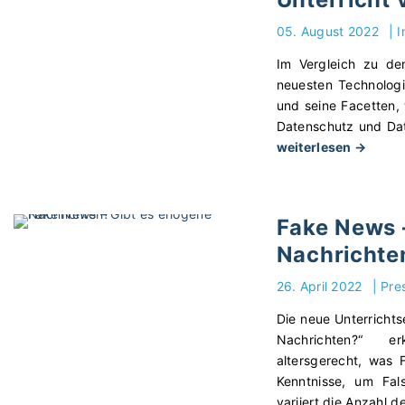
05. August 2022
|
I
Im Vergleich zu de
neuesten Technologi
und seine Facetten,
Datenschutz und Dat
"
weiterlesen →
I
T
-
Fake News –
S
Nachrichte
i
c
26. April 2022
|
Pre
h
e
Die neue Unterrichts
r
Nachrichten?“ er
h
altersgerecht, was 
e
Kenntnisse, um Fal
i
variiert die Anzahl d