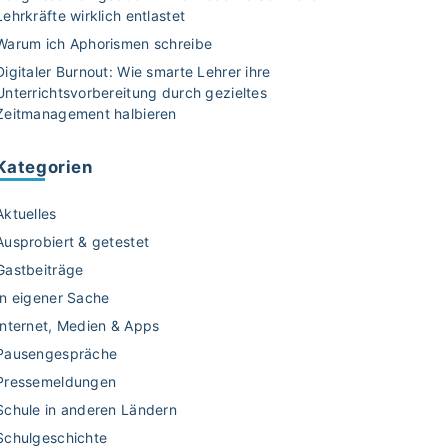
Lehrkräfte wirklich entlastet
Warum ich Aphorismen schreibe
Digitaler Burnout: Wie smarte Lehrer ihre
Unterrichtsvorbereitung durch gezieltes
Zeitmanagement halbieren
Kategorien
Aktuelles
Ausprobiert & getestet
Gastbeiträge
In eigener Sache
Internet, Medien & Apps
Pausengespräche
Pressemeldungen
Schule in anderen Ländern
Schulgeschichte