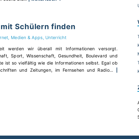
t
F
u
a
f
k
e
mit Schülern finden
e
"
N
ernet, Medien & Apps
Unterricht
e
w
it werden wir überall mit Informationen versorgt.
s
haft, Sport, Wissenschaft, Gesundheit, Boulevard und
–
 ist so vielfältig wie die Informationen selbst. Egal ob
G
tschriften und Zeitungen, im Fernsehen und Radio
…
|
i
b
t
e
s
e
r
l
o