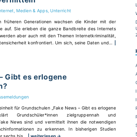
l
nternet, Medien & Apps
Unterricht
e
M
n früheren Generationen wachsen die Kinder mit der
e
e auf. Sie erleben die ganze Bandbreite des Internets
d
 werden aber auch mit den Themen Internetkriminalität,
i
ensicherheit konfrontiert. Um sich, seine Daten und
…
|
e
n
i
n
 Gibt es erlogene
d
e
n?
r
U
ssemeldungen
n
einheit für Grundschulen „Fake News – Gibt es erlogene
t
klärt Grundschüler*innen zielgruppennah und
e
Fake News sind und vermittelt ihnen die notwendigen
r
schinformationen zu erkennen. In bisherigen Studien
s
"
er sechs bis
…
| weiterlesen →