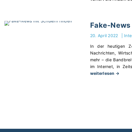
t
u
n
Fake-News 
d
D
20. April 2022
|
Int
a
t
In der heutigen Ze
e
Nachrichten, Wirtsc
n
mehr – die Bandbreite
s
im Internet, in Zei
c
"
weiterlesen →
h
F
u
a
t
k
z
e
w
-
i
N
e
e
i
w