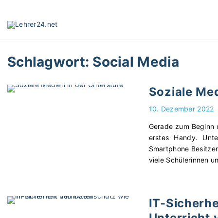
S
k
i
p
t
Schlagwort:
Social Media
o
c
o
Soziale Med
n
t
10. Dezember 2022
e
Gerade zum Beginn d
n
erstes Handy. Unte
t
Smartphone Besitzer
viele Schülerinnen un
IT-Sicherhe
Unterricht 