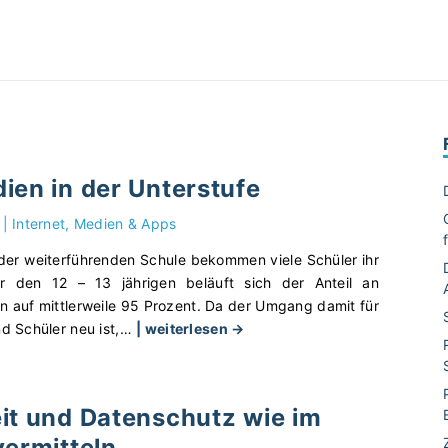
ien in der Unterstufe
|
Internet, Medien & Apps
er weiterführenden Schule bekommen viele Schüler ihr
r den 12 – 13 jährigen beläuft sich der Anteil an
n auf mittlerweile 95 Prozent. Da der Umgang damit für
"
d Schüler neu ist,
…
| weiterlesen →
S
o
z
it und Datenschutz wie im
i
vermitteln
a