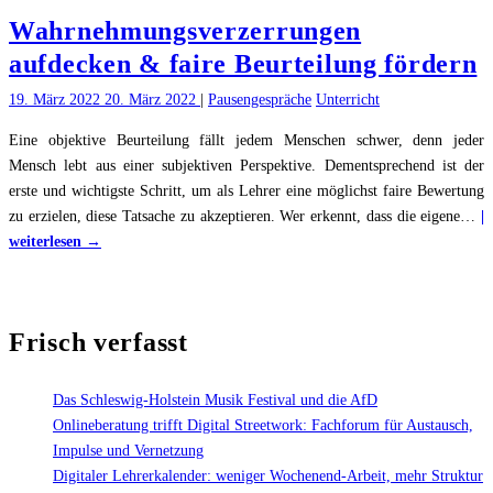
Wahrnehmungsverzerrungen
aufdecken & faire Beurteilung fördern
19. März 2022
20. März 2022
|
Pausengespräche
Unterricht
Eine objektive Beurteilung fällt jedem Menschen schwer, denn jeder
Mensch lebt aus einer subjektiven Perspektive. Dementsprechend ist der
erste und wichtigste Schritt, um als Lehrer eine möglichst faire Bewertung
zu erzielen, diese Tatsache zu akzeptieren. Wer erkennt, dass die eigene
…
|
"Wahrnehmungsverzerrungen
weiterlesen →
aufdecken
&
faire
Frisch verfasst
Beurteilung
fördern"
Das Schleswig-Holstein Musik Festival und die AfD
Onlineberatung trifft Digital Streetwork: Fachforum für Austausch,
Impulse und Vernetzung
Digitaler Lehrerkalender: weniger Wochenend-Arbeit, mehr Struktur