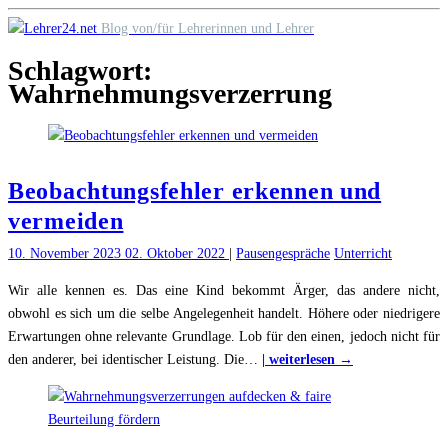
Skip
Blog von/für Lehrerinnen und Lehrer
to
Schlagwort:
content
Wahrnehmungsverzerrung
Beobachtungsfehler erkennen und
vermeiden
10. November 2023
02. Oktober 2022
|
Pausengespräche
Unterricht
Wir alle kennen es. Das eine Kind bekommt Ärger, das andere nicht,
obwohl es sich um die selbe Angelegenheit handelt. Höhere oder niedrigere
Erwartungen ohne relevante Grundlage. Lob für den einen, jedoch nicht für
"Beobachtungsf
den anderer, bei identischer Leistung. Die
…
| weiterlesen →
erkennen
und
vermeiden"