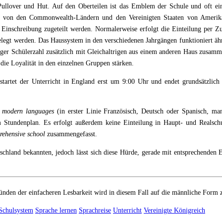
llover und Hut. Auf den Oberteilen ist das Emblem der Schule und oft ein
 die von den Commonwealth-Ländern und den Vereinigten Staaten von Amer
r Einschreibung zugeteilt werden. Normalerweise erfolgt die Einteilung per 
elegt werden. Das Haussystem in den verschiedenen Jahrgängen funktioniert äh
ringer Schülerzahl zusätzlich mit Gleichaltrigen aus einem anderen Haus zusa
e Loyalität in den einzelnen Gruppen stärken.
tartet der Unterricht in England erst um 9:00 Uhr und endet grundsätzlic
n
modern languages
(in erster Linie Französisch, Deutsch oder Spanisch, m
m Stundenplan. Es erfolgt außerdem keine Einteilung in Haupt- und Realsc
rehensive school
zusammengefasst.
chland bekannten, jedoch lässt sich diese Hürde, gerade mit entsprechenden E
nden der einfacheren Lesbarkeit wird in diesem Fall auf die männliche Form 
Schulsystem
Sprache lernen
Sprachreise
Unterricht
Vereinigte Königreich