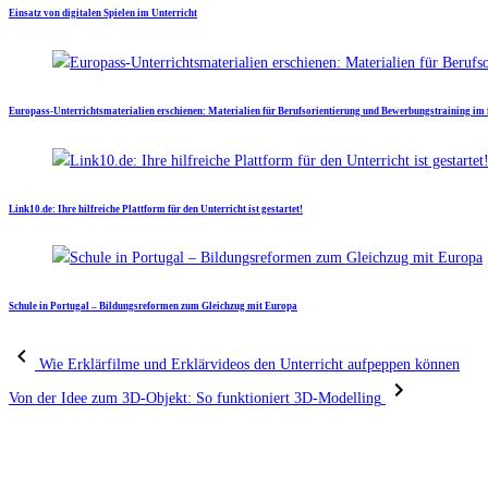
Einsatz von digitalen Spielen im Unterricht
Europass-Unterrichtsmaterialien erschienen: Materialien für Berufsorientierung und Bewerbungstraining im 
Link10.de: Ihre hilfreiche Plattform für den Unterricht ist gestartet!
Schule in Portugal – Bildungsreformen zum Gleichzug mit Europa
Wie Erklärfilme und Erklärvideos den Unterricht aufpeppen können
Von der Idee zum 3D-Objekt: So funktioniert 3D-Modelling