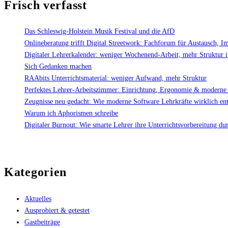
Frisch verfasst
Das Schleswig-Holstein Musik Festival und die AfD
Onlineberatung trifft Digital Streetwork: Fachforum für Austausch, I
Digitaler Lehrerkalender: weniger Wochenend-Arbeit, mehr Struktur 
Sich Gedanken machen
RAAbits Unterrichtsmaterial: weniger Aufwand, mehr Struktur
Perfektes Lehrer-Arbeitszimmer: Einrichtung, Ergonomie & moderne
Zeugnisse neu gedacht: Wie moderne Software Lehrkräfte wirklich ent
Warum ich Aphorismen schreibe
Digitaler Burnout: Wie smarte Lehrer ihre Unterrichtsvorbereitung du
Kategorien
Aktuelles
Ausprobiert & getestet
Gastbeiträge