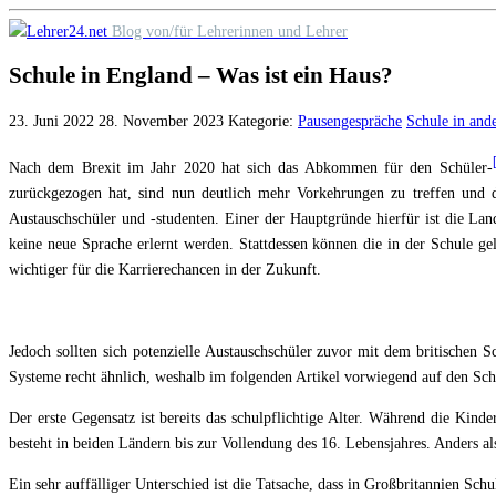
Skip
Blog von/für Lehrerinnen und Lehrer
to
Schule in England – Was ist ein Haus?
content
23. Juni 2022
28. November 2023
Kategorie:
Pausengespräche
Schule in and
Nach dem Brexit im Jahr 2020 hat sich das Abkommen für den Schüler-
zurückgezogen hat, sind nun deutlich mehr Vorkehrungen zu treffen und die
Austauschschüler und -studenten. Einer der Hauptgründe hierfür ist die La
keine neue Sprache erlernt werden. Stattdessen können die in der Schule ge
wichtiger für die Karrierechancen in der Zukunft.
Jedoch sollten sich potenzielle Austauschschüler zuvor mit dem britischen S
Systeme recht ähnlich, weshalb im folgenden Artikel vorwiegend auf den Sch
Der erste Gegensatz ist bereits das schulpflichtige Alter. Während die Kind
besteht in beiden Ländern bis zur Vollendung des 16. Lebensjahres. Anders al
Ein sehr auffälliger Unterschied ist die Tatsache, dass in Großbritannien 