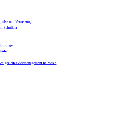
mpulse und Vernetzung
im Schuljahr
 Lösungen
lastet
rch gezieltes Zeitmanagement halbieren