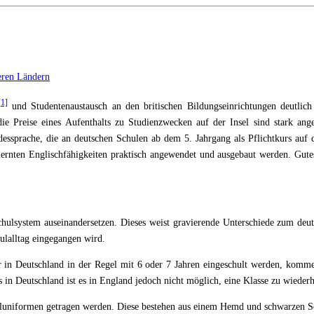
eren Ländern
[1]
und Studentenaustausch an den britischen Bildungseinrichtungen deutlich
 Preise eines Aufenthalts zu Studienzwecken auf der Insel sind stark anges
ndessprache, die an deutschen Schulen ab dem 5. Jahrgang als Pflichtkurs au
lernten Englischfähigkeiten praktisch angewendet und ausgebaut werden. Gute
chulsystem auseinandersetzen. Dieses weist gravierende Unterschiede zum deut
ulalltag eingegangen wird.
er in Deutschland in der Regel mit 6 oder 7 Jahren eingeschult werden, kommen
s in Deutschland ist es in England jedoch nicht möglich, eine Klasse zu wieder
Schuluniformen getragen werden. Diese bestehen aus einem Hemd und schwarzen