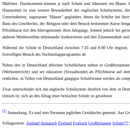
Mädchen. Dazukommen können je nach Schule und Jahreszeit ein Blazer, Pu
Haussystem ist eine weitere Besonderheit des englischen Schulsystems,
Untereinheiten, sogenannte “Häuser” gegliedert, denen die Schüler bei ihre
Basis des Geschlechts, der Religion oder dem Besuch bestimmter Kurse festg
Pflichtkurse mit den Altersgenossen ihres Jahrgangs, können jedoch bei ge
anderen Wettbewerben miteinander konkurrieren und den Zusammenhalt und di
Während die Schule in Deutschland zwischen 7:45 und 8:00 Uhr beginnt, s
freiwilligen Besuch des Nachmittagsprogramms ab.
Neben den in Deutschland üblichen Schulfächern stehen in Großbritannie
(Werkunterricht) und
sex education
(Sexualkunde) als Pflichtkurse auf de
restlichen, in Teilen von Deutschland gängigen Schulformen werden als
comp
Zwar unterscheidet sich das englische Schulsystem deutlich von dem in Deuts
einfach ist, sich an den Alltag einer britischen Schule zu gewöhnen.
[1]
Anmerkung: Es sind stets Personen jeglichen Geschlechts gemeint. Aus Grü
Schlagwörter:
Ausland
Austausch
England
Englisch
Großbritanien
Schule!?!