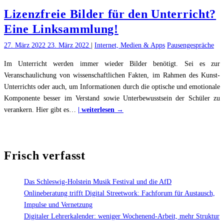
für
Lizenzfreie Bilder für den Unterricht?
den
Unterricht?"
Eine Linksammlung!
27. März 2022
23. März 2022
|
Internet, Medien & Apps
Pausengespräche
Im Unterricht werden immer wieder Bilder benötigt. Sei es zur
Veranschaulichung von wissenschaftlichen Fakten, im Rahmen des Kunst-
Unterrichts oder auch, um Informationen durch die optische und emotionale
Komponente besser im Verstand sowie Unterbewusstsein der Schüler zu
"Lizenzfreie
verankern. Hier gibt es
…
| weiterlesen →
Bilder
für
den
Frisch verfasst
Unterricht?
Eine
Linksammlung!"
Das Schleswig-Holstein Musik Festival und die AfD
Onlineberatung trifft Digital Streetwork: Fachforum für Austausch,
Impulse und Vernetzung
Digitaler Lehrerkalender: weniger Wochenend-Arbeit, mehr Struktur