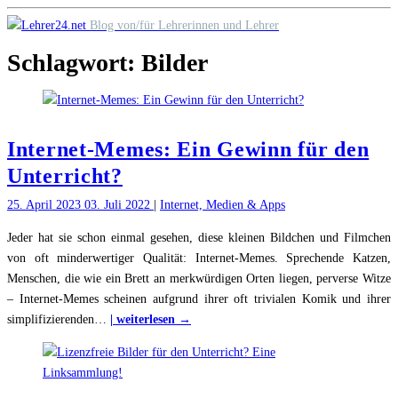
Skip
Blog von/für Lehrerinnen und Lehrer
to
Schlagwort:
Bilder
content
Internet-Memes: Ein Gewinn für den
Unterricht?
25. April 2023
03. Juli 2022
|
Internet, Medien & Apps
Jeder hat sie schon einmal gesehen, diese kleinen Bildchen und Filmchen
von oft minderwertiger Qualität: Internet-Memes. Sprechende Katzen,
Menschen, die wie ein Brett an merkwürdigen Orten liegen, perverse Witze
– Internet-Memes scheinen aufgrund ihrer oft trivialen Komik und ihrer
"Internet-
simplifizierenden
…
| weiterlesen →
Memes:
Ein
Gewinn