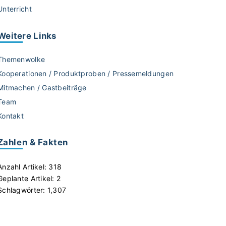
Unterricht
Weitere
Links
Themenwolke
Kooperationen / Produktproben / Pressemeldungen
Mitmachen / Gastbeiträge
Team
Kontakt
Zahlen & Fakten
Anzahl Artikel:
318
Geplante Artikel:
2
Schlagwörter:
1,307