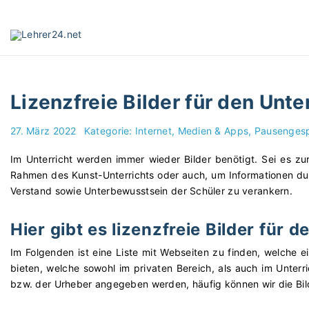
S
k
i
p
t
o
Lizenzfreie Bilder für den Unt
c
o
27. März 2022
Kategorie:
Internet, Medien & Apps
Pausenges
n
t
Im Unterricht werden immer wieder Bilder benötigt. Sei es zu
e
Rahmen des Kunst-Unterrichts oder auch, um Informationen du
n
Verstand sowie Unterbewusstsein der Schüler zu verankern.
t
Hier gibt es lizenzfreie Bilder für d
Im Folgenden ist eine Liste mit Webseiten zu finden, welche ei
bieten, welche sowohl im privaten Bereich, als auch im Unter
bzw. der Urheber angegeben werden, häufig können wir die Bild