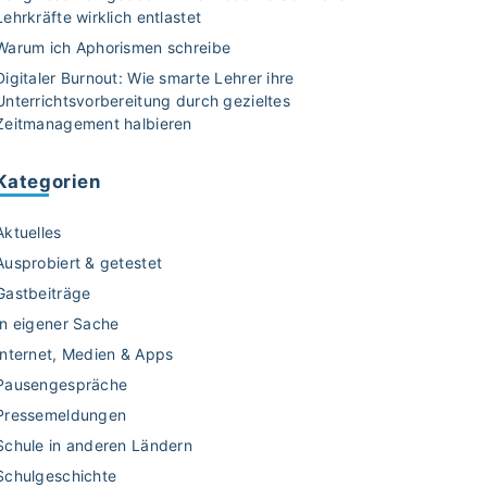
Lehrkräfte wirklich entlastet
Warum ich Aphorismen schreibe
Digitaler Burnout: Wie smarte Lehrer ihre
Unterrichtsvorbereitung durch gezieltes
Zeitmanagement halbieren
Kategorien
Aktuelles
Ausprobiert & getestet
Gastbeiträge
In eigener Sache
Internet, Medien & Apps
Pausengespräche
Pressemeldungen
Schule in anderen Ländern
Schulgeschichte