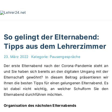
S
k
i
p
t
o
So gelingt der Elternabend:
c
o
Tipps aus dem Lehrerzimmer
n
t
23. März 2022
Kategorie:
Pausengespräche
e
Der erste Elternabend nach der Corona-Pandemie steht an
n
und Sie haben sich bereits an den digitalen Umgang mit der
t
Elternschaft gewöhnt? In diesem Beitrag präsentieren wir
Ihnen die besten Tipps für einen gelungenen Elternabend. Es
ist dabei nicht wichtig, an welcher Schulform Sie den
Elternabend durchführen möchten.
Organisation des nächsten Elternabends