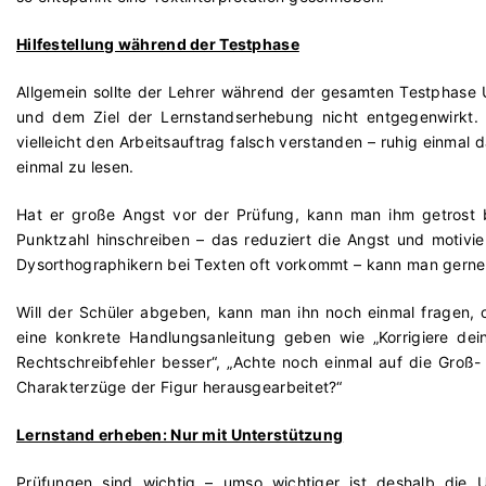
Hilfestellung während der Testphase
Allgemein sollte der Lehrer während der gesamten Testphase U
und dem Ziel der Lernstandserhebung nicht entgegenwirkt. S
vielleicht den Arbeitsauftrag falsch verstanden – ruhig einmal
einmal zu lesen.
Hat er große Angst vor der Prüfung, kann man ihm getrost be
Punktzahl hinschreiben – das reduziert die Angst und motivie
Dysorthographikern bei Texten oft vorkommt – kann man gerne 
Will der Schüler abgeben, kann man ihn noch einmal fragen, ob
eine konkrete Handlungsanleitung geben wie „Korrigiere de
Rechtschreibfehler besser“, „Achte noch einmal auf die Groß-
Charakterzüge der Figur herausgearbeitet?“
Lernstand erheben: Nur mit Unterstützung
Prüfungen sind wichtig – umso wichtiger ist deshalb die U