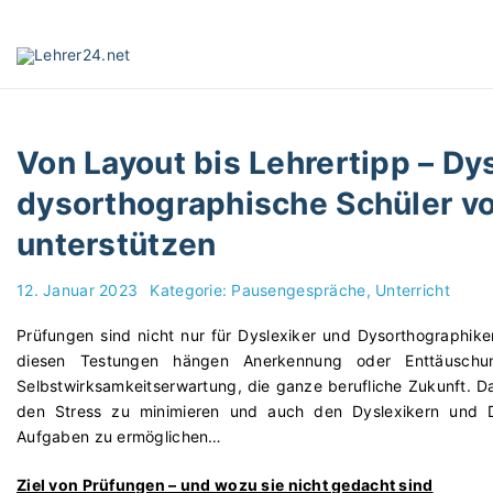
S
k
i
p
t
o
Von Layout bis Lehrertipp – Dy
c
o
dysorthographische Schüler vo
n
unterstützen
t
e
n
12. Januar 2023
Kategorie:
Pausengespräche
Unterricht
t
Prüfungen sind nicht nur für Dyslexiker und Dysorthographiker
diesen Testungen hängen Anerkennung oder Enttäuschun
Selbstwirksamkeitserwartung, die ganze berufliche Zukunft. Da
den Stress zu minimieren und auch den Dyslexikern und 
Aufgaben zu ermöglichen…
Ziel von Prüfungen – und wozu sie nicht gedacht sind