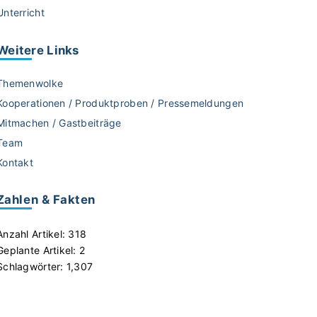
Unterricht
Weitere
Links
Themenwolke
Kooperationen / Produktproben / Pressemeldungen
Mitmachen / Gastbeiträge
Team
Kontakt
Zahlen & Fakten
Anzahl Artikel:
318
Geplante Artikel:
2
Schlagwörter:
1,307