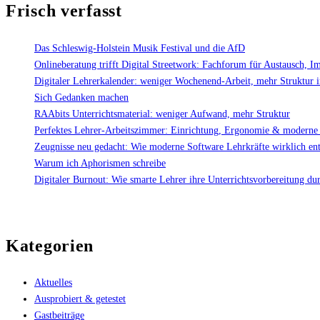
Frisch verfasst
Das Schleswig-Holstein Musik Festival und die AfD
Onlineberatung trifft Digital Streetwork: Fachforum für Austausch, I
Digitaler Lehrerkalender: weniger Wochenend-Arbeit, mehr Struktur 
Sich Gedanken machen
RAAbits Unterrichtsmaterial: weniger Aufwand, mehr Struktur
Perfektes Lehrer-Arbeitszimmer: Einrichtung, Ergonomie & moderne
Zeugnisse neu gedacht: Wie moderne Software Lehrkräfte wirklich ent
Warum ich Aphorismen schreibe
Digitaler Burnout: Wie smarte Lehrer ihre Unterrichtsvorbereitung du
Kategorien
Aktuelles
Ausprobiert & getestet
Gastbeiträge