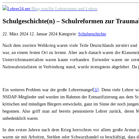
Skip
Blog von/für Lehrerinnen und Lehrer
to
Schulgeschichte(n) – Schulreformen zur Traum
content
22. März 2024
12. Januar 2024
Kategorie:
Schulgeschichte
Nach dem zweiten Weltkrieg waren viele Teile Deutschlands zerstört und
war, an einem festen Ort zu lernen. Aber auch danach waren die Klassenr
Unterrichtsmaterialien waren kaum vorhanden. Entweder waren sie zerst
Nationalsozialisten in Verbindung stand, wurde strengstens abgelehnt. Da
Ein weiteres Problem war der große Lehrermangel
. Denn viele Lehrer w
[1]
NSDAP-Mitglieder und wurden im Rahmen der Entnazifizierung aus dem Schuldi
kritischen und mündigen Bürgern entwickeln, ganz im Sinne der noch jungen
begonnen. Also griff man auf bereits pensionierte Lehrer zurück, deren 
unbedenklich waren.
In den ersten Jahren nach dem Krieg herrschten vor allem große Armut 
waren sie mit Arbeiten, Stehlen oder Schwarzhandel so beschäftigt, dass