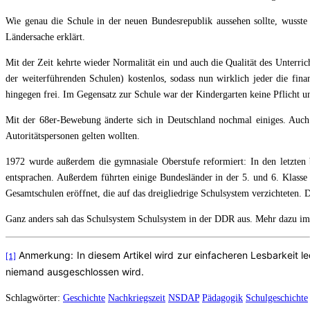
Wie genau die Schule in der neuen Bundesrepublik aussehen sollte, wusste
Ländersache erklärt.
Mit der Zeit kehrte wieder Normalität ein und auch die Qualität des Unterrich
der weiterführenden Schulen) kostenlos, sodass nun wirklich jeder die fina
hingegen frei. Im Gegensatz zur Schule war der Kindergarten keine Pflicht u
Mit der 68er-Bewebung änderte sich in Deutschland nochmal einiges. Auch 
Autoritätspersonen gelten wollten.
1972 wurde außerdem die gymnasiale Oberstufe reformiert: In den letzten 
entsprachen. Außerdem führten einige Bundesländer in der 5. und 6. Klasse 
Gesamtschulen eröffnet, die auf das dreigliedrige Schulsystem verzichteten
Ganz anders sah das Schulsystem Schulsystem in der DDR aus. Mehr dazu im 
Anmerkung: In diesem Artikel wird zur einfacheren Lesbarkeit le
[1]
niemand ausgeschlossen wird.
Schlagwörter:
Geschichte
Nachkriegszeit
NSDAP
Pädagogik
Schulgeschichte