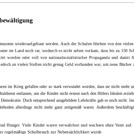
abewältigung
 mussten wiederaufgebaut werden. Auch die Schulen blieben von den vielen
äume im Land noch rar, wodurch es nicht selten vorkam, dass bis zu 150 Sc
ört worden oder voll von nationalsozialistischer Propaganda und damit f
 jedoch an vielen Stellen nicht genug Geld vorhanden war, um neue Bücher z
aren im Krieg gefallen oder so stark verwundet worden, dass sie nicht mehr 
enst entlassen, um die Kinder nicht erneut nach den Hitlers Idealen erziehen
 Demokratie. Doch entsprechend ausgebildete Lehrkräfte gab es noch nicht. Im
Methoden allerdings nicht mehr ganz zeitgemäß waren. Außerdem beschäftig
und Hunger. Viele Kinder waren verwahrlost und wuchsen ohne Vater auf. 
 der regelmäßige Schulbesuch zur Nebensächlichkeit wurde.