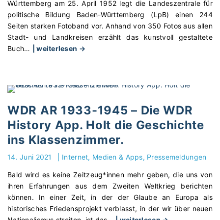
-
Württemberg am 25. April 1952 legt die Landeszentrale für
s
G
politische Bildung Baden-Württemberg (LpB) einen 244
t
e
Seiten starken Fotoband vor. Anhand von 350 Fotos aus allen
"
s
Stadt- und Landkreisen erzählt das kunstvoll gestaltete
c
"
Buch
…
| weiterlesen →
h
G
i
r
c
o
h
ß
t
e
WDR AR 1933-1945 – Die WDR
e
r
History App. Holt die Geschichte
z
F
u
ins Klassenzimmer.
o
m
t
14. Juni 2021
|
Internet, Medien & Apps
Pressemeldungen
A
o
n
b
Bald wird es keine Zeitzeug*innen mehr geben, die uns von
f
a
ihren Erfahrungen aus dem Zweiten Weltkrieg berichten
a
n
können. In einer Zeit, in der der Glaube an Europa als
s
d
historisches Friedensprojekt verblasst, in der wir über neuen
s
z
"
Nationalismus streiten, ist das
…
| weiterlesen →