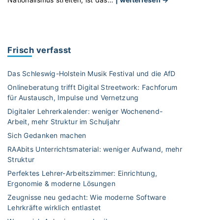
e
u
W
n
m
D
a
7
R
u
0
A
Frisch verfasst
f
.
R
Y
G
1
Das Schleswig-Holstein Musik Festival und die AfD
o
e
9
u
Onlineberatung trifft Digital Streetwork: Fachforum
b
3
T
für Austausch, Impulse und Vernetzung
u
3
u
r
Digitaler Lehrerkalender: weniger Wochenend-
-
b
Arbeit, mehr Struktur im Schuljahr
t
1
e
s
9
Sich Gedanken machen
"
t
4
RAAbits Unterrichtsmaterial: weniger Aufwand, mehr
a
5
Struktur
g
–
Perfektes Lehrer-Arbeitszimmer: Einrichtung,
d
D
Ergonomie & moderne Lösungen
e
i
Zeugnisse neu gedacht: Wie moderne Software
s
e
Lehrkräfte wirklich entlastet
L
W