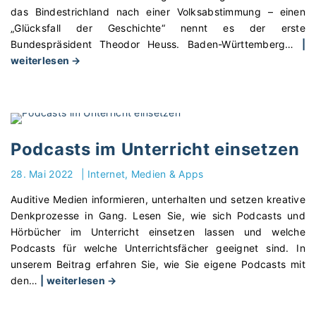
g
s
a
das Bindestrichland nach einer Volksabstimmung – einen
i
"
t
t
„Glücksfall der Geschichte“ nennt es der erste
s
e
i
Bundespräsident Theodor Heuss. Baden-Württemberg
…
|
t
n
o
"
weiterlesen →
A
"
n
7
n
s
0
n
l
J
e
a
a
F
g
h
r
Podcasts im Unterricht einsetzen
e
r
a
r
e
28. Mai 2022
|
Internet, Medien & Apps
n
s
L
k
–
Auditive Medien informieren, unterhalten und setzen kreative
a
“
I
Denkprozesse in Gang. Lesen Sie, wie sich Podcasts und
n
"
s
Hörbücher im Unterricht einsetzen lassen und welche
d
t
Podcasts für welche Unterrichtsfächer geeignet sind. In
e
d
unserem Beitrag erfahren Sie, wie Sie eigene Podcasts mit
s
"
a
den
…
| weiterlesen →
g
P
s
e
o
s