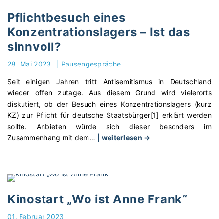
t
–
e
n
t
e
V
Pflichtbesuch eines
"
t
e
l
o
Konzentrationslagers – Ist das
e
”
s
n
sinnvoll?
r
P
b
K
r
ä
a
l
28. Mai 2023
|
Pausengespräche
i
d
c
o
c
a
h
s
Seit einigen Jahren tritt Antisemitismus in Deutschland
h
g
e
t
wieder offen zutage. Aus diesem Grund wird vielerorts
t
o
r
e
diskutiert, ob der Besuch eines Konzentrationslagers (kurz
"
g
K
r
KZ) zur Pflicht für deutsche Staatsbürger[1] erklärt werden
i
o
s
sollte. Anbieten würde sich dieser besonders im
k
n
c
"
Zusammenhang mit dem
…
| weiterlesen →
e
s
h
P
n
e
u
f
t
n
l
l
s
s
e
i
t
u
n
c
Kinostart „Wo ist Anne Frank“
e
n
u
h
h
d
n
t
01. Februar 2023