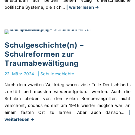
entstanden auf beiden Seiten völlig unterschiedliche
"
politische Systeme, die sich
…
| weiterlesen →
S
c
h
u
l
Schulgeschichte(n) –
g
Schulreformen zur
e
Traumabewältigung
s
c
22. März 2024
|
Schulgeschichte
h
i
Nach dem zweiten Weltkrieg waren viele Teile Deutschlands
c
zerstört und mussten wiederaufgebaut werden. Auch die
h
Schulen blieben von den vielen Bombenangriffen nicht
t
verschont, sodass es erst am 1946 wieder möglich war, an
e
einem festen Ort zu lernen. Aber auch danach
…
|
(
"
weiterlesen →
n
S
)
c