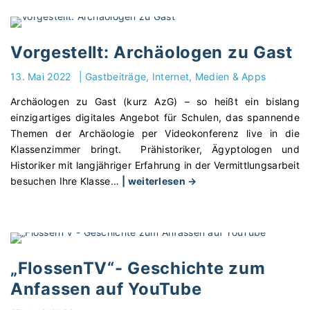
s
d
i
c
c
n
h
a
n
Vorgestellt: Archäologen zu Gast
i
s
v
c
t
o
13. Mai 2022
|
Gastbeiträge
Internet, Medien & Apps
h
s
l
t
Archäologen zu Gast (kurz AzG) – so heißt ein bislang
i
l
e
einzigartiges digitales Angebot für Schulen, das spannende
m
?
–
Themen der Archäologie per Videokonferenz live in die
U
"
e
Klassenzimmer bringt. Prähistoriker, Ägyptologen und
n
i
Historiker mit langjähriger Erfahrung in der Vermittlungsarbeit
t
n
"
besuchen Ihre Klasse
…
| weiterlesen →
e
e
V
r
Z
o
r
e
r
i
i
g
c
t
e
„FlossenTV“- Geschichte zum
h
l
s
t
Anfassen auf YouTube
e
t
e
i
e