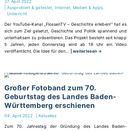
27. April 2022
i
s
l
|
Ausprobiert & getestet
Internet, Medien & Apps
n
t
l
Unterricht
s
e
t
e
Der YouTube-Kanal „FlossenTV – Geschichte erleben!“ hat es
"
:
t
sich zum Ziel gesetzt, Geschichte und Politik spannend und
A
z
unterhaltsam zu präsentieren. Das Projekt besteht seit knapp
r
e
5 Jahren, jeden Donnerstag wird ab 18 Uhr ein Video
c
n
"
veröffentlicht. Die Idee für den
…
| weiterlesen →
h
"
„
ä
F
o
l
l
o
o
s
Großer Fotoband zum 70.
g
s
e
Geburtstag des Landes Baden-
e
n
Württemberg erschienen
n
z
T
u
04. April 2022
|
Aktuelles
V
G
“
Zum 70. Jahrestag der Gründung des Landes Baden-
a