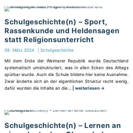
–
h
O
u
r
l
Schulgeschichte(n) – Sport,
i
g
Rassenkunde und Heldensagen
e
e
n
statt Religionsunterricht
s
t
c
08. März 2024
|
Schulgeschichte
i
h
e
i
Mit dem Ende der Weimarer Republik wurde Deutschland
r
c
systematisch umstrukturiert, was in allen Ecken des Alltags
u
h
spürbar wurde. Auch die Schule bildete hier keine Ausnahme.
n
t
Zwar änderte sich an der eigentlichen Struktur recht wenig,
g
e
"
dafür wurden die Inhalte an die
…
| weiterlesen →
a
(
S
n
n
c
e
)
h
i
–
u
n
S
l
Schulgeschichte(n) – Lernen an
e
c
g