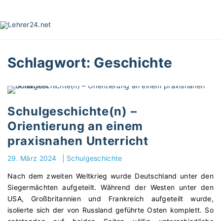
S
k
i
p
t
Schlagwort:
Geschichte
o
c
o
n
t
Schulgeschichte(n) –
e
Orientierung an einem
n
praxisnahen Unterricht
t
29. März 2024
|
Schulgeschichte
Nach dem zweiten Weltkrieg wurde Deutschland unter den
Siegermächten aufgeteilt. Während der Westen unter den
USA, Großbritannien und Frankreich aufgeteilt wurde,
isolierte sich der von Russland geführte Osten komplett. So