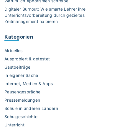
Warum ich Aphorismen schreibe
a
D
n
Digitaler Burnout: Wie smarte Lehrer ihre
R
Unterrichtsvorbereitung durch gezieltes
d
H
Zeitmanagement halbieren
e
i
s
s
B
Kategorien
t
a
o
d
Aktuelles
r
e
y
Ausprobiert & getestet
n
A
Gastbeiträge
-
p
In eigener Sache
W
p
ü
Internet, Medien & Apps
.
r
H
Pausengespräche
t
o
Pressemeldungen
t
l
Schule in anderen Ländern
e
t
Schulgeschichte
m
d
b
Unterricht
i
e
e