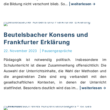
e
s
e
"
die Bildung nicht verschont blieb. So
…
| weiterlesen →
r
a
(
S
d
g
n
c
e
e
)
h
u
n
–
u
t
s
E
l
Beutelsbacher Konsens und
s
t
i
g
Frankfurter Erklärung
c
a
n
e
h
t
e
s
22. November 2023
|
Pausengespräche
e
t
„
c
n
R
k
Pädagogik ist notwendig politisch. Insbesondere im
h
O
e
i
Schulunterricht ist dieser Zusammenhang offensichtlich: Die
i
b
l
n
Auswahl der Unterrichtsinhalte, die Wahl der Methoden und
c
e
i
d
die angestrebten Ziele sind eng verbandelt mit den
h
r
g
g
gesellschaftlichen Kontexten, in denen der Unterricht
t
s
i
e
"
stattfindet. Besonders deutlich wird das im
…
| weiterlesen →
e
c
o
r
B
(
h
n
e
e
n
u
s
c
u
)
l
u
h