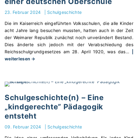
einer deutschen Oberschule
m
h
e
p
u
s
23. Februar 2024
|
Schulgeschichte
r
l
c
a
r
Die im Kaiserreich eingeführten Volksschulen, die alle Kinder
h
x
e
acht Jahre lang besuchen mussten, hatten auch in der Zeit
i
i
f
der Weimarer Republik zunächst noch unverändert Bestand.
c
s
o
Dies änderte sich jedoch mit der Verabschiedung des
h
n
r
Reichsschulgrundgesetzes am 28. April 1920, was das
…
|
t
a
m
"
weiterlesen →
e
h
e
S
(
e
n
c
n
n
z
h
)
U
u
u
–
n
r
l
S
Schulgeschichte(n) – Eine
t
T
g
p
„kindgerechte” Pädagogik
e
r
e
o
r
entsteht
a
s
r
r
u
c
t
09. Februar 2024
|
Schulgeschichte
i
m
h
,
c
a
i
R
Die Idee einer umfassenden Volksbildung für jedes Kind