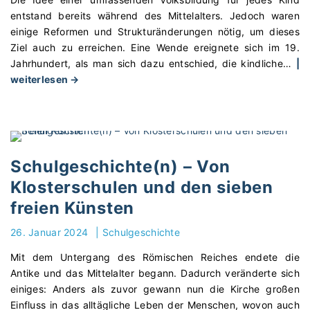
h
b
c
a
entstand bereits während des Mittelalters. Jedoch waren
t
e
h
s
einige Reformen und Strukturänderungen nötig, um dieses
"
w
t
s
Ziel auch zu erreichen. Eine Wende ereignete sich im 19.
ä
e
e
Jahrhundert, als man sich dazu entschied, die kindliche
…
|
l
(
n
"
weiterlesen →
t
n
k
S
i
)
u
c
g
–
n
h
u
L
d
u
n
e
e
l
Schulgeschichte(n) – Von
g
r
u
g
Klosterschulen und den sieben
"
n
n
e
e
freien Künsten
d
s
n
H
c
26. Januar 2024
|
Schulgeschichte
a
e
h
n
l
i
Mit dem Untergang des Römischen Reiches endete die
e
d
c
Antike und das Mittelalter begann. Dadurch veränderte sich
i
e
h
einiges: Anders als zuvor gewann nun die Kirche großen
n
n
t
Einfluss in das alltägliche Leben der Menschen, wovon auch