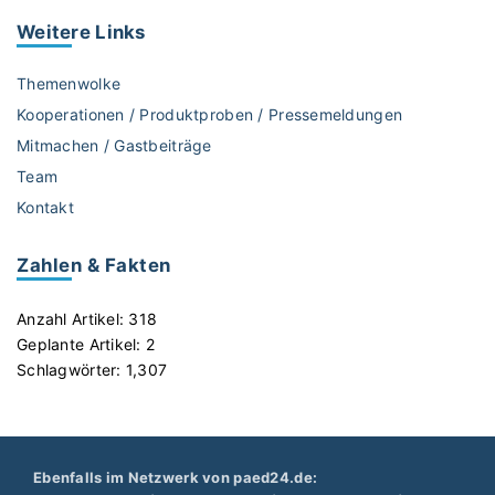
r
G
Weitere
Links
g
e
e
s
Themenwolke
r
c
Kooperationen / Produktproben / Pressemeldungen
s
h
Mitmachen / Gastbeiträge
c
i
h
Team
c
i
h
Kontakt
e
t
n
e
Zahlen & Fakten
e
i
n
n
Anzahl Artikel:
318
"
s
Geplante Artikel:
2
K
Schlagwörter:
1,307
l
a
s
s
Ebenfalls im Netzwerk von paed24.de:
e