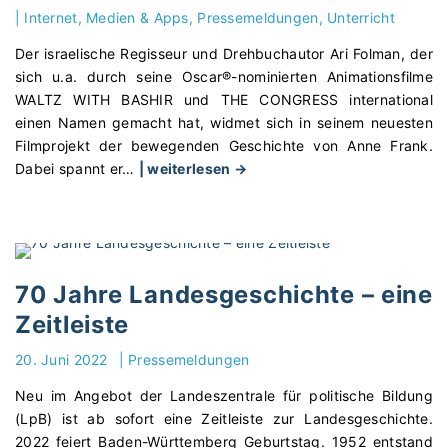
t
F
d
b
|
Internet, Medien & Apps
Pressemeldungen
Unterricht
"
r
d
e
Der israelische Regisseur und Drehbuchautor Ari Folman, der
a
e
s
sich u.a. durch seine Oscar®-nominierten Animationsfilme
n
n
u
WALTZ WITH BASHIR und THE CONGRESS international
k
s
c
einen Namen gemacht hat, widmet sich in seinem neuesten
f
i
h
Filmprojekt der bewegenden Geschichte von Anne Frank.
u
e
e
"
Dabei spannt er
…
| weiterlesen →
r
b
i
K
t
e
n
i
e
n
e
n
r
f
s
o
E
r
K
s
70 Jahre Landesgeschichte – eine
r
e
o
t
k
i
n
Zeitleiste
a
l
e
z
r
ä
20. Juni 2022
|
Pressemeldungen
n
e
t
r
K
n
Neu im Angebot der Landeszentrale für politische Bildung
„
u
ü
t
(LpB) ist ab sofort eine Zeitleiste zur Landesgeschichte.
W
n
n
r
2022 feiert Baden-Württemberg Geburtstag. 1952 entstand
o