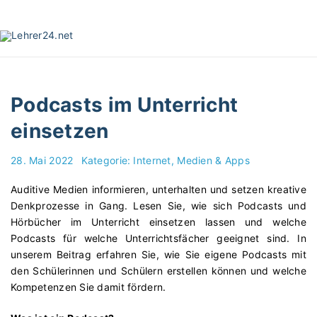
S
k
i
p
t
o
Podcasts im Unterricht
c
o
einsetzen
n
t
28. Mai 2022
Kategorie:
Internet, Medien & Apps
e
n
Auditive Medien informieren, unterhalten und setzen kreative
t
Denkprozesse in Gang. Lesen Sie, wie sich Podcasts und
Hörbücher im Unterricht einsetzen lassen und welche
Podcasts für welche Unterrichtsfächer geeignet sind. In
unserem Beitrag erfahren Sie, wie Sie eigene Podcasts mit
den Schülerinnen und Schülern erstellen können und welche
Kompetenzen Sie damit fördern.